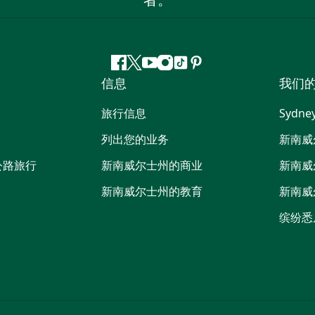
者。
Facebook
叽
YouTube
Instagram
抖
Pinterest
信息
我们
叽
音
喳
旅行信息
Sydne
喳
列出您的业务
新南威
公路旅行
新南威尔士州的商业
新南威
新南威尔士州的教育
新南威
缤纷悉