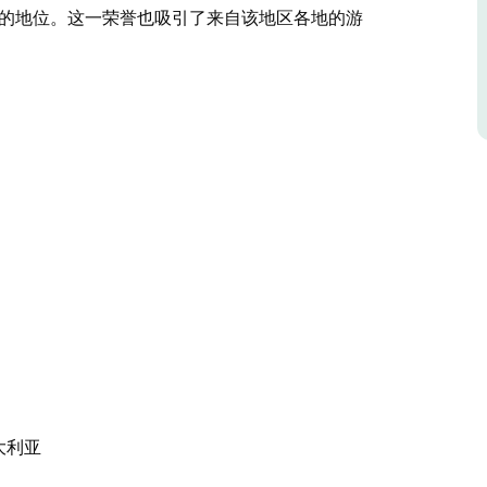
店之一的地位。这一荣誉也吸引了来自该地区各地的游
ra) 最受欢迎的美食目的地之一，以其新鲜出炉的面包、屡
乡村服务而闻名。这家面包店位于主街中心地带，
凭借温馨的氛围和始终如一的高品质美食，它已成
M Riverina 最佳面包店称号，获得了地区认可。这项由社区
服务和强大的本地支持，进一步巩固了其作为
了来自该地区各地的游客，使库塔蒙德拉成为美食爱好
 澳大利亚