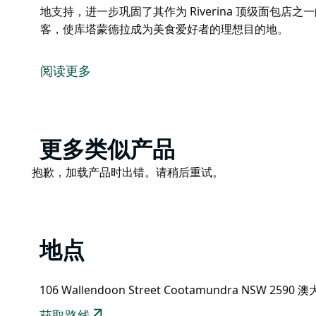
地支持，进一步巩固了其作为 Riverina 顶级面包
客，使库塔蒙德拉成为美食爱好者的理想目的地。
Outback Bakery 是库塔蒙德拉 (Cootamund
获殊荣的馅饼、美味的糕点、优质的咖啡和热情友好的
阅读更多
是当地居民和游客享用早餐、午餐或甜点的热门之选。
为该地区不容错过的美食胜地。
2025 年 6 月，Outback Bakery 荣获 Triple 
投票选出的奖项表彰了面包店出色的产品、卓越的客户
Product
更多类似产品
Riverina 顶级面包店之一的地位。这一荣誉也吸引
List
Product
抱歉，加载产品时出错。请稍后重试。
者的理想目的地。
List
地点
106 Wallendoon Street Cootamundra NSW 2590