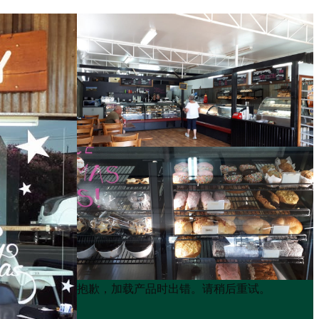
Product
Product
抱歉，加载产品时出错。请稍后重试。
List
List