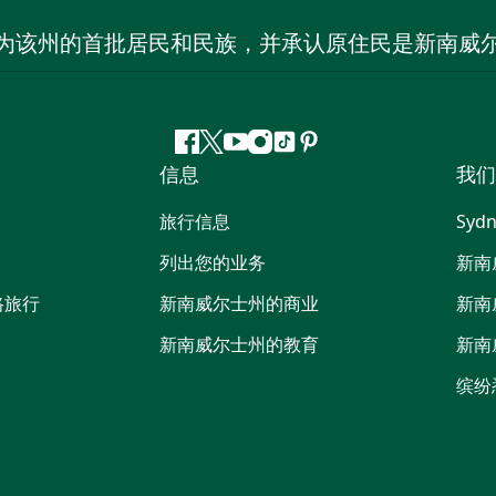
为该州的首批居民和民族，并承认原住民是新南威
Facebook
叽
YouTube
Instagram
抖
Pinterest
信息
我们
叽
音
喳
旅行信息
Sydn
喳
列出您的业务
新南
路旅行
新南威尔士州的商业
新南
新南威尔士州的教育
新南
缤纷