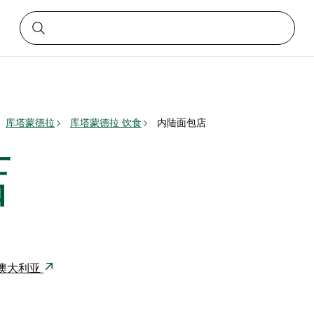
库塔蒙德拉
库塔蒙德拉 饮食
内陆面包店
店
90 澳大利亚