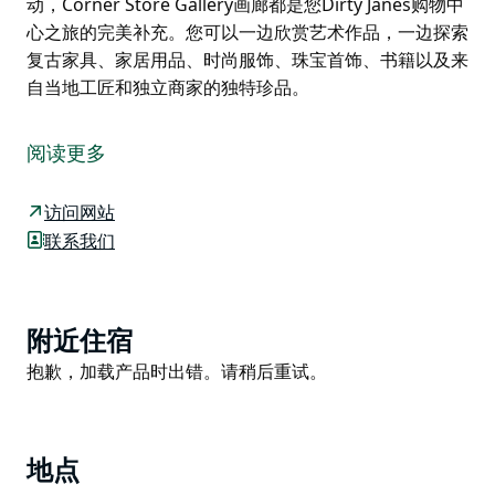
动，Corner Store Gallery画廊都是您Dirty Janes购物中
心之旅的完美补充。您可以一边欣赏艺术作品，一边探索
复古家具、家居用品、时尚服饰、珠宝首饰、书籍以及来
自当地工匠和独立商家的独特珍品。
位于新南威尔士州奥兰治市中心的Dirty Janes购物中心
内的Corner Store Gallery画廊，定期举办澳大利亚原创
阅读更多
艺术轮换展览，为游客提供欣赏不断更新的绘画、陶瓷、
雕塑和手工艺术品的机会。
访问网站
Dirty Janes是奥兰治最受欢迎的复古、古董和手工艺品
联系我们
购物场所之一，而Corner Store Gallery画廊则坐落于
此，不断推陈出新，展出画廊代理的澳大利亚艺术家的精
选作品。画廊定期更换展品，总有新的艺术作品值得一
Product
附近住宿
看。
List
Product
抱歉，加载产品时出错。请稍后重试。
无论您是在寻找原创艺术品、手工礼品，还是想在奥兰治
List
寻找一些有趣的活动，Corner Store Gallery画廊都是您
Dirty Janes购物中心之旅的完美补充。您可以一边欣赏
艺术作品，一边探索复古家具、家居用品、时尚服饰、珠
地点