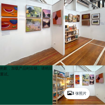
Product
Product
抱歉，加载产品时出错。请稍后
List
List
重试。
3 张照片