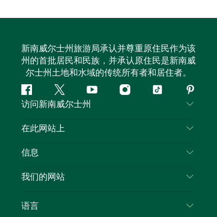
新南威尔士州旅游局承认并尊重原住民作为该
州的首批居民和民族，并承认原住民是新南威
尔士州土地和水域的传统所有者和居住者。
Facebook
叽
YouTube
Instagram
抖
Pintere
访问新南威尔士州
叽
音
喳
联系我们
在此网站上
喳
免责声明
目的地
信息
隐私
推荐活动
旅行信息
Cookie 通知
我们的网站
新南威尔士州公路旅行
列出您的业务
使用条款
Sydney.com
活动
语言
新南威尔士州的商业
新南威尔士州旅游局企业网站