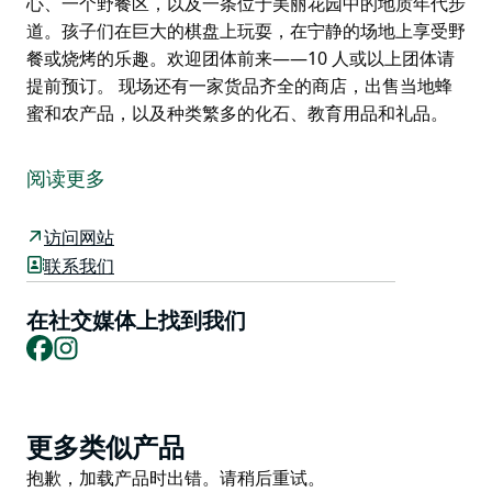
心、一个野餐区，以及一条位于美丽花园中的地质年代步
道。孩子们在巨大的棋盘上玩耍，在宁静的场地上享受野
餐或烧烤的乐趣。欢迎团体前来——10 人或以上团体请
提前预订。 现场还有一家货品齐全的商店，出售当地蜂
蜜和农产品，以及种类繁多的化石、教育用品和礼品。
鱼类时代博物馆位于新南威尔士州美丽的中西部腹地卡诺
温德拉，是卡诺温德拉地区首屈一指的旅游景点。博物馆
阅读更多
坐落在城镇边缘，地势平坦，交通便利，停车方便。
想象一下一个由鱼类统治的世界！早在恐龙出现之前，中
访问网站
西部浩瀚的河流中就生活着奇异的古代鱼类——长着铠甲
联系我们
的鱼、有肺的鱼，以及像鳄鱼一样拥有巨大下颚的捕食
者。在卡诺温德拉发现了数千块鱼类化石，让我们得以一
在社交媒体上找到我们
Facebook
Instagram
窥泥盆纪——“鱼类时代”。
博物馆展出了许多精美的化石，并设有水族馆展览，以及
3.6亿年前泥盆纪时期精彩的生物再现。
Product
鱼类时代博物馆提供两个常设展览、一个教育中心、一个
更多类似产品
List
野餐区，以及一条位于美丽花园中的地质年代步道。孩子
Product
抱歉，加载产品时出错。请稍后重试。