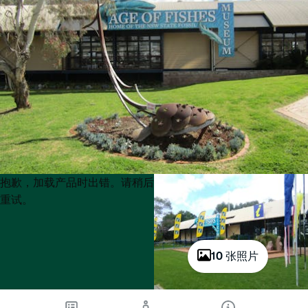
Product
Product
抱歉，加载产品时出错。请稍后
List
List
重试。
10 张照片