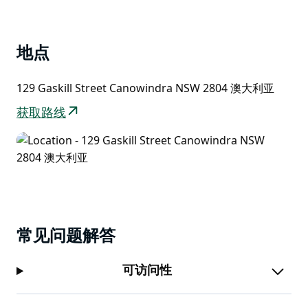
们在巨大的棋盘上玩耍，在宁静的场地上享受野餐或烧烤
List
的乐趣。欢迎团体前来——10 人或以上团体请提前预
订。
地点
现场还有一家货品齐全的商店，出售当地蜂蜜和农产品，
以及种类繁多的化石、教育用品和礼品。
129 Gaskill Street Canowindra NSW 2804 澳大利亚
获取路线
常见问题解答
可访问性