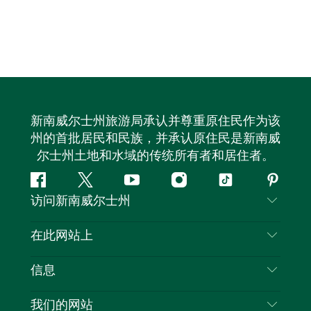
新南威尔士州旅游局承认并尊重原住民作为该
州的首批居民和民族，并承认原住民是新南威
尔士州土地和水域的传统所有者和居住者。
Facebook
叽
YouTube
Instagram
抖
Pintere
访问新南威尔士州
叽
音
喳
联系我们
在此网站上
喳
免责声明
目的地
信息
隐私
推荐活动
旅行信息
Cookie 通知
我们的网站