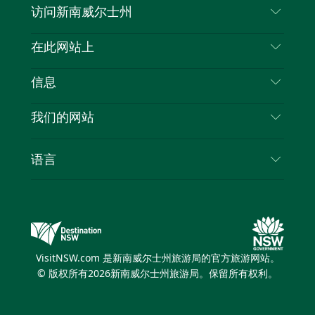
访问新南威尔士州
叽
音
喳
联系我们
在此网站上
喳
免责声明
目的地
信息
隐私
推荐活动
旅行信息
Cookie 通知
我们的网站
新南威尔士州公路旅行
列出您的业务
使用条款
Sydney.com
活动
语言
新南威尔士州的商业
新南威尔士州旅游局企业网站
住宿
新南威尔士州的教育
新南威尔士州商务活动
优惠
新南威尔士州旅游局媒体中心
缤纷悉尼灯光音乐节
VisitNSW.com 是新南威尔士州旅游局的官方旅游网站。
© 版权所有
2026
新南威尔士州旅游局。保留所有权利。