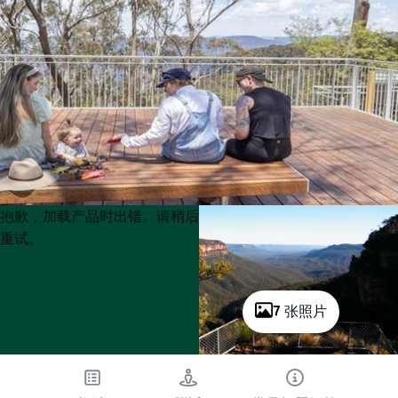
Product
Product
抱歉，加载产品时出错。请稍后
List
List
重试。
7 张照片