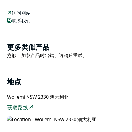
无障碍设施，是老少皆宜的轻松一日游好去处。
从观景台出发，您可以探索瀑布和沿着悬崖的步道，或者
访问网站
漫步至杰米森谷。这里也是前往热门景点皇后峡谷的主要
联系我们
入口。
在观景台欣赏孤山美景时，您或许还能瞥见琴鸟的身影。
如果您精力充沛，可以沿着刺激的步道下到山谷。如果您
Product
更多类似产品
更喜欢悠闲漫步，可以沿着悬崖顶走到温特沃斯瀑布观景
List
Product
抱歉，加载产品时出错。请稍后重试。
台，欣赏令人叹为观止的瀑布美景。
List
地点
Wollemi NSW 2330 澳大利亚
获取路线