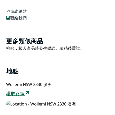
有無障礙設施，是老少咸宜的輕鬆一日遊好去處。
從觀景台出發，您可以探索瀑布和沿著懸崖的步道，或漫
造訪網站
步至傑米森谷。這裡也是前往熱門景點皇后峽谷的主要入
聯絡我們
口。
在觀景台欣賞孤山美景時，您或許還能瞥見琴鳥的身影。
如果您精力充沛，可以沿著刺激的步道下到山谷。如果您
Product
更多類似商品
喜歡悠閒漫步，可以沿著懸崖頂走到溫特沃斯瀑布觀景
List
Product
抱歉，載入產品時發生錯誤。請稍後重試。
台，欣賞令人嘆為觀止的瀑布美景。
List
地點
Wollemi NSW 2330 澳洲
獲取路線