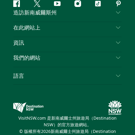
Facebook
嘰
Youtube
Instagram
抖
Pintere
造訪新南威爾斯州
嘰
音
喳
聯絡我們
在此網站上
喳
免責聲明
目的地
資訊
隱私
要做的事情
旅行資訊
Cookie 通知
我們的網站
新南威爾斯州公路旅行
列出您的業務
使用條款
Sydney.com
活動
語言
新南威爾斯的商業
新南威爾士州旅遊局（Destination NSW）企業網
住宿
新南威爾斯的教育
站​
優惠訊息
新南威爾斯商務活動
新南威爾士州旅遊局（Destination NSW）媒體中
VisitNSW.com 是新南威爾士州旅遊局（Destination
心
NSW）的官方旅遊網站。
繽紛悉尼燈光音樂節
© 版權所有
2026
新南威爾士州旅遊局（Destination