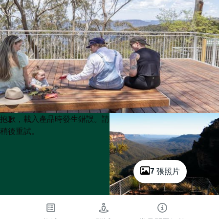
Product
Product
抱歉，載入產品時發生錯誤。請
List
List
稍後重試。
7 張照片