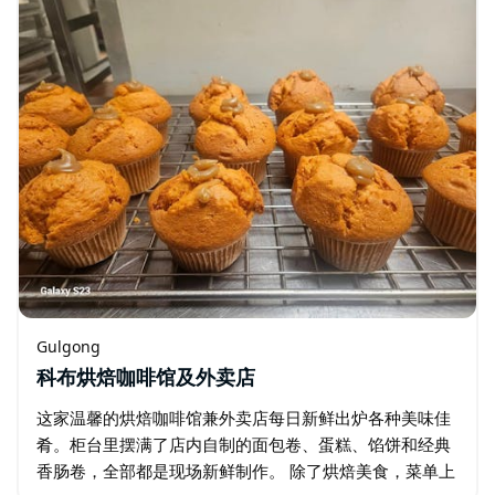
Gulgong
科布烘焙咖啡馆及外卖店
这家温馨的烘焙咖啡馆兼外卖店每日新鲜出炉各种美味佳
肴。柜台里摆满了店内自制的面包卷、蛋糕、馅饼和经典
香肠卷，全部都是现场新鲜制作。 除了烘焙美食，菜单上