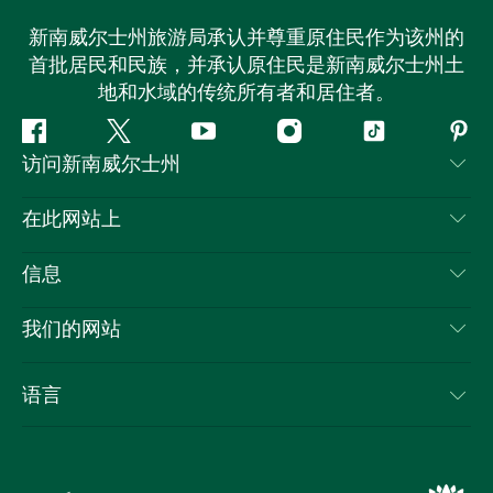
新南威尔士州旅游局承认并尊重原住民作为该州的
首批居民和民族，并承认原住民是新南威尔士州土
地和水域的传统所有者和居住者。
Facebook
叽
YouTube
Instagram
抖
Pint
访问新南威尔士州
叽
音
喳
联系我们
在此网站上
喳
免责声明
目的地
信息
隐私
推荐活动
旅行信息
Cookie 通知
我们的网站
新南威尔士州公路旅行
列出您的业务
使用条款
Sydney.com
活动
语言
新南威尔士州的商业
新南威尔士州旅游局企业网站
住宿
新南威尔士州的教育
新南威尔士州商务活动
优惠