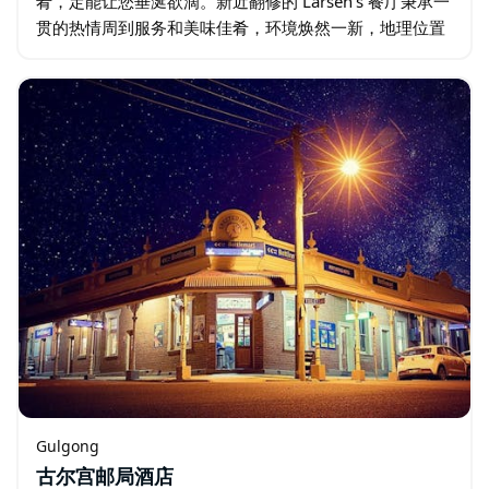
肴，定能让您垂涎欲滴。新近翻修的 Larsen's 餐厅秉承一
贯的热情周到服务和美味佳肴，环境焕然一新，地理位置
优越，步行即可到达马路对面。餐厅粉刷一新，并增设了
漂亮的新酒吧…
Gulgong
古尔宫邮局酒店