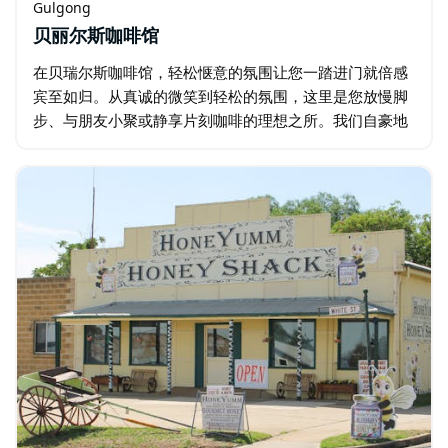
Gulgong
贝丽尔斯咖啡馆
在贝瑞尔斯咖啡馆，轻松惬意的氛围让您一踏进门就倍感
宾至如归。从真诚的微笑到轻松的氛围，这里是您放慢脚
步、与朋友小聚或静享片刻咖啡的理想之所。我们自豪地
选用Fish River Roasters的咖啡豆，品质卓越，风味绝
佳。 您会发现…