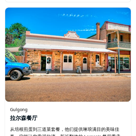
还有丰盛的汉堡、金黄酥脆的炸鱼薯条、新鲜制作的三明
治和香脆炸鸡…
Gulgong
拉尔森餐厅
从培根煎蛋到三道菜套餐，他们提供琳琅满目的美味佳