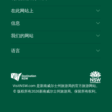
喳
联系我们
在此网站上
喳
免责声明
目的地
信息
隐私
推荐活动
旅行信息
Cookie 通知
我们的网站
新南威尔士州公路旅行
列出您的业务
使用条款
Sydney.com
活动
语言
新南威尔士州的商业
新南威尔士州旅游局企业网站
住宿
新南威尔士州的教育
新南威尔士州商务活动
优惠
新南威尔士州旅游局媒体中心
缤纷悉尼灯光音乐节
VisitNSW.com 是新南威尔士州旅游局的官方旅游网站。
© 版权所有
2026
新南威尔士州旅游局。保留所有权利。