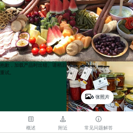
Product
Product
抱歉，加载产品时出错。请稍后
List
List
重试。
6 张照片
概述
附近
常见问题解答