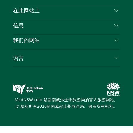
喳
联系我们
在此网站上
喳
免责声明
目的地
信息
隐私
推荐活动
旅行信息
Cookie 通知
我们的网站
新南威尔士州公路旅行
列出您的业务
使用条款
Sydney.com
活动
语言
新南威尔士州的商业
新南威尔士州旅游局企业网站
住宿
新南威尔士州的教育
新南威尔士州商务活动
优惠
新南威尔士州旅游局媒体中心
缤纷悉尼灯光音乐节
VisitNSW.com 是新南威尔士州旅游局的官方旅游网站。
© 版权所有
2026
新南威尔士州旅游局。保留所有权利。