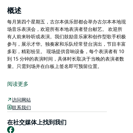
概述
每月第四个星期五，古尔本俱乐部都会举办古尔本本地现
场音乐表演会，欢迎所有本地表演者登台献艺。 欢迎所
有人前来聆听或表演。我们鼓励音乐家和创作型歌手积极
参与，展示才华。独奏家和乐队经常登台演出，节目丰富
多彩，精彩纷呈。 现场提供音响设备，每个表演者有 10
到 15 分钟的表演时间，具体时长取决于当晚的表演者数
量。只需到场并在白板上签名即可预留位置。
每月第四个星期五，古尔本俱乐部都会举办古尔本本地现
场音乐表演会，欢迎所有本地表演者登台献艺。
阅读更多
欢迎所有人前来聆听或表演。我们鼓励音乐家和创作型歌
手积极参与，展示才华。独奏家和乐队经常登台演出，节
访问网站
目丰富多彩，精彩纷呈。
联系我们
现场提供音响设备，每个表演者有 10 到 15 分钟的表演
在社交媒体上找到我们
时间，具体时长取决于当晚的表演者数量。只需到场并在
Facebook
白板上签名即可预留位置。