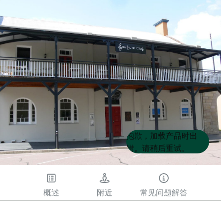
Product
Product
抱歉，加载产品时出
List
List
错。请稍后重试。
概述
附近
常见问题解答