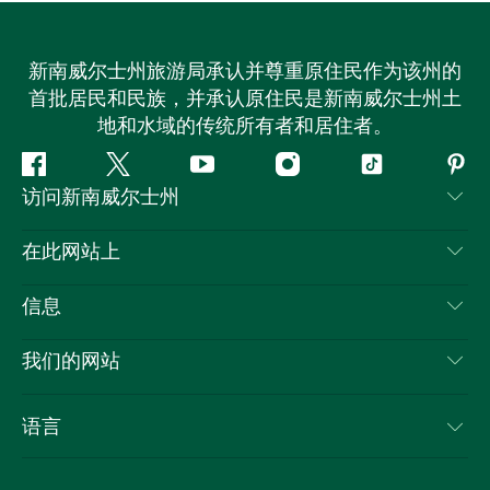
新南威尔士州旅游局承认并尊重原住民作为该州的
首批居民和民族，并承认原住民是新南威尔士州土
地和水域的传统所有者和居住者。
Facebook
叽
YouTube
Instagram
抖
Pint
访问新南威尔士州
叽
音
喳
联系我们
在此网站上
喳
免责声明
目的地
信息
隐私
推荐活动
旅行信息
Cookie 通知
我们的网站
新南威尔士州公路旅行
列出您的业务
使用条款
Sydney.com
活动
语言
新南威尔士州的商业
新南威尔士州旅游局企业网站
住宿
新南威尔士州的教育
新南威尔士州商务活动