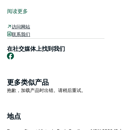
Goulburn 滑板公园占地 1200 多平方米，由混凝土和钢
材制成。有四分之一管、碗、网格块、栏杆、台阶和平
阅读更多
台。它由 Dorfus 和 Convic 的工作人员建造，是该地区
最好的滑板公园。
访问网站
维多利亚公园还包括其他娱乐设施，包括 Goulburn 水
联系我们
上运动中心、儿童冒险乐园、网球场、Seiffert Oval（自
行车道和板球）、Prell Oval（板球）和玫瑰园。
在社交媒体上找到我们
Facebook
Goulburn 滑板公园适合滑板、旱冰鞋、旱冰鞋、踏板车
和自行车。
仅限日光使用。
Product
更多类似产品
Goulburn Mulwaree 委员会希望告知滑冰是一项高风险
List
Product
抱歉，加载产品时出错。请稍后重试。
的体育活动。使用该设施的风险自负。穿上装备！骑手必
List
须使用适合其能力的装备。必须始终佩戴安全设备。
地点