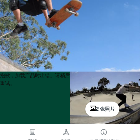
Product
Product
抱歉，加载产品时出错。请稍后
List
List
重试。
2 张照片