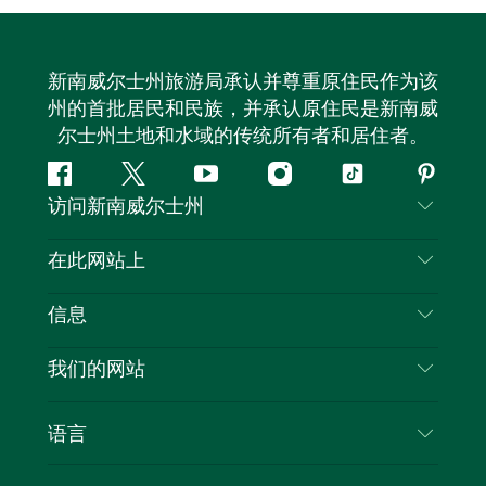
新南威尔士州旅游局承认并尊重原住民作为该
州的首批居民和民族，并承认原住民是新南威
尔士州土地和水域的传统所有者和居住者。
Facebook
叽
YouTube
Instagram
抖
Pintere
访问新南威尔士州
叽
音
喳
联系我们
在此网站上
喳
免责声明
目的地
信息
隐私
推荐活动
旅行信息
Cookie 通知
我们的网站
新南威尔士州公路旅行
列出您的业务
使用条款
Sydney.com
活动
语言
新南威尔士州的商业
新南威尔士州旅游局企业网站
住宿
新南威尔士州的教育