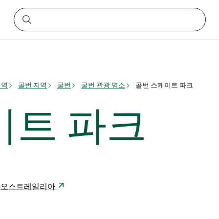
지역
골번 지역
굴번
굴번 관광 명소
골번 스케이트 파크
이트 파크
 2580 오스트레일리아