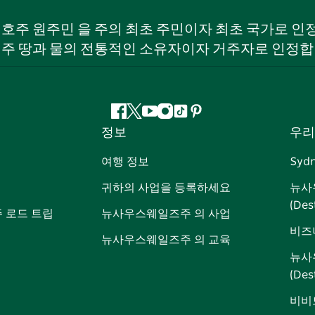
W) 호주 원주민 을 주의 최초 주민이자 최초 국가로
 주 땅과 물의 전통적인 소유자이자 거주자로 인정합
페
지
유
인
틱
핀
정보
우리
이
저
튜
스
톡
터
스
귀
브
타
레
여행 정보
Syd
북
다
그
스
귀하의 사업을 등록하세요
뉴사
램
트
(Des
 로드 트립
뉴사우스웨일즈주 의 사업
비즈
뉴사우스웨일즈주 의 교육
뉴사
(De
비비드