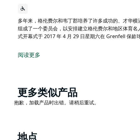
多年来，格伦费尔和韦丁郡培养了许多成功的、才华横溢的
组成了一个委员会，以安排建立格伦费尔和地区体育名
式开幕式于 2017 年 4 月 29 日星期六在 Grenfell
多年来，格伦费尔和韦丁郡培养了许多成功的、才华横
2016 年，一小群社区成员联合起来组成了一个委员
阅读更多
那些被选为代表澳大利亚的人。
正式开幕式于 2017 年 4 月 29 日星期六在 Grenfel
Product
更多类似产品
List
Product
抱歉，加载产品时出错。请稍后重试。
List
地点