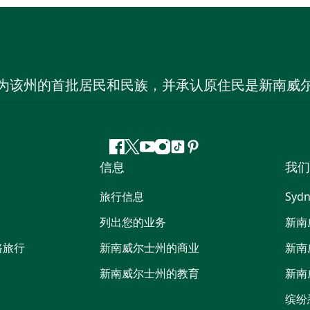
为该州的首批居民和民族，并承认原住民是新南威
Facebook
叽
YouTube
Instagram
抖
Pinterest
信息
我们
叽
音
喳
旅行信息
Sydn
喳
列出您的业务
新南
路旅行
新南威尔士州的商业
新南
新南威尔士州的教育
新南
缤纷