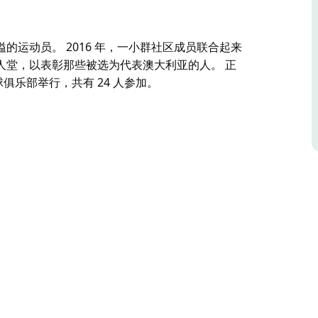
运动员。 2016 年，一小群社区成员联合起来
人堂，以表彰那些被选为代表澳大利亚的人。 正
 保龄球俱乐部举行，共有 24 人参加。
溢的运动员。
会，以安排建立格伦费尔和地区体育名人堂，以表彰
l 保龄球俱乐部举行，共有 24 人参加。