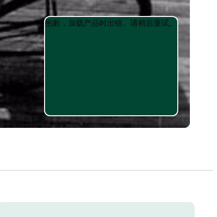
Product
Product
抱歉，加载产品时出错。请稍后重试。
List
List