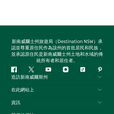
新南威爾士州旅遊局（Destination NSW）承
認並尊重原住民作為該州的首批居民和民族，
並承認原住民是新南威爾士州土地和水域的傳
統所有者和居住者。
Facebook
嘰
Youtube
Instagram
抖
Pintere
造訪新南威爾斯州
嘰
音
喳
聯絡我們
在此網站上
喳
免責聲明
目的地
資訊
隱私
要做的事情
旅行資訊