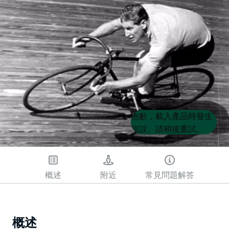
Product
Product
抱歉，載入產品時發生
List
List
錯誤。請稍後重試。
概述
附近
常見問題解答
概述