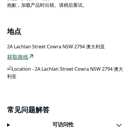
List
布当地咖啡馆、餐厅、俱乐部、酒吧和精品店。公园毗邻
Product
抱歉，加载产品时出错。请稍后重试。
广阔的运动场和绿地，是晨间漫步或午后户外休闲的理想
List
场所。
步行即可轻松抵达考拉游客信息中心，在那里您可以体验
地点
世界一流的全息投影，了解考拉越狱的传奇故事；浏览当
地特色礼品和纪念品；并在考拉地区酒窖品尝屡获殊荣的
2A Lachlan Street Cowra NSW 2794 澳大利亚
当地葡萄酒和特产。
获取路线
常见问题解答
可访问性