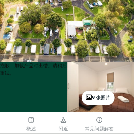
Product
Product
抱歉，加载产品时出错。请稍后
List
List
重试。
9 张照片
概述
附近
常见问题解答