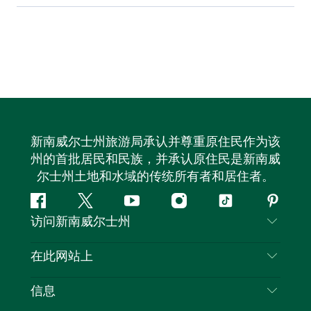
新南威尔士州旅游局承认并尊重原住民作为该
州的首批居民和民族，并承认原住民是新南威
尔士州土地和水域的传统所有者和居住者。
Facebook
叽
YouTube
Instagram
抖
Pintere
访问新南威尔士州
叽
音
喳
联系我们
在此网站上
喳
免责声明
目的地
信息
隐私
推荐活动