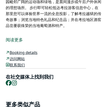
园毗邻广阔的运动场和绿地，是晨间漫步或午后户外休闲
的理想场所。 步行即可轻松抵达考拉游客信息中心，在
那里您可以体验世界一流的全息投影，了解考拉越狱的传
奇故事；浏览当地特色礼品和纪念品；并在考拉地区酒窖
品尝屡获殊荣的当地葡萄酒和特产。
考拉露营公园 (Cowra Van Park) 一直以来都被评为该地
区最受推荐的露营地之一，以其卓越的环境、完善的设施
阅读更多
和热情好客的乡村风情而闻名。
公园提供多种宽敞的带电和不带电营位供您选择，包括水
Booking details
泥板、草地和直通式营位，您也可以选择入住舒适的独立
访问网站
套房小木屋。公园允许携带宠物，并提供免费无线网络，
联系我们
是各类旅行者的理想下榻之所。
在社交媒体上找到我们
宾客可享受维护精美的园区、配备电烧烤炉的现代化公共
Facebook
Instagram
厨房、带独立淋浴间的洁净设施、投币式洗衣房、市政供
水以及热情周到的服务，这些都让游客流连忘返。
考拉露营公园地理位置优越，毗邻风景秀丽的拉赫兰河
Product
(Lachlan River)，步行即可轻松抵达考拉镇中心，那里遍
更多类似产品