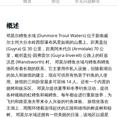
概述
附近
常见问题解答
概述
邓莫尔鳟鱼水域 (Dunmore Trout Waters) 位于新南威
尔士州大分水岭西部瀑布风景如画的山麓上。距离盖拉
(Guyra) 仅 30 公里，距离阿米代尔 (Armidale) 70 公
里，毗邻盖拉-因弗雷尔 (Guyra-Inverell) 公路上的旺兹
沃思 (Wandsworth) 村。 邓莫尔鳟鱼水域与鳟鱼和鳟鱼
渔民有着长期的联系。它主要用作私人设施，但随着湖泊
的加入和旅馆的建立，现在可供所有热衷于钓鱼的人使
用。旅馆的三间卧室最多可容纳 14 人。还有一个内置的
烧烤和娱乐区。 邓莫尔提供夏季和冬季钓鱼活动，提供
各种规格的虹鳟鱼和褐鳟鱼。每年都会进行重新放养，为
飞钓和路亚渔夫带来令人兴奋的钓鱼体验。 旅馆坐落在
主湖上，周围环绕着连绵起伏的丘陵和雄伟的树皮树和桉
树。 邓莫尔水域还拥有一些美丽的日落，该地区以观星