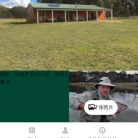
Product
Product
抱歉，加载产品时出错。请稍后
List
List
重试。
2 张照片