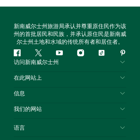
新南威尔士州旅游局承认并尊重原住民作为该
州的首批居民和民族，并承认原住民是新南威
尔士州土地和水域的传统所有者和居住者。
Facebook
叽
YouTube
Instagram
抖
Pintere
访问新南威尔士州
叽
音
喳
联系我们
在此网站上
喳
免责声明
目的地
信息
隐私
推荐活动
旅行信息
Cookie 通知
我们的网站
新南威尔士州公路旅行
列出您的业务
使用条款
Sydney.com
活动
语言
新南威尔士州的商业
新南威尔士州旅游局企业网站
住宿