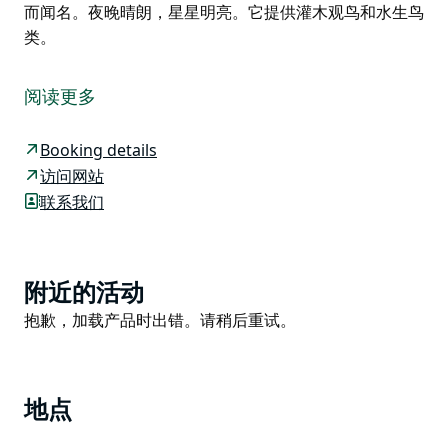
而闻名。夜晚晴朗，星星明亮。它提供灌木观鸟和水生鸟
类。
邓莫尔鳟鱼水域 (Dunmore Trout Waters) 位于新南威
尔士州大分水岭西部瀑布风景如画的山麓上。距离盖拉
阅读更多
(Guyra) 仅 30 公里，距离阿米代尔 (Armidale) 70 公
里，毗邻盖拉-因弗雷尔 (Guyra-Inverell) 公路上的旺兹
Booking details
沃思 (Wandsworth) 村。
访问网站
邓莫尔鳟鱼水域与鳟鱼和鳟鱼渔民有着长期的联系。它主
联系我们
要用作私人设施，但随着湖泊的加入和旅馆的建立，现在
可供所有热衷于钓鱼的人使用。旅馆的三间卧室最多可容
纳 14 人。还有一个内置的烧烤和娱乐区。
Product
附近的活动
邓莫尔提供夏季和冬季钓鱼活动，提供各种规格的虹鳟鱼
List
Product
抱歉，加载产品时出错。请稍后重试。
和褐鳟鱼。每年都会进行重新放养，为飞钓和路亚渔夫带
List
来令人兴奋的钓鱼体验。
旅馆坐落在主湖上，周围环绕着连绵起伏的丘陵和雄伟的
地点
树皮树和桉树。