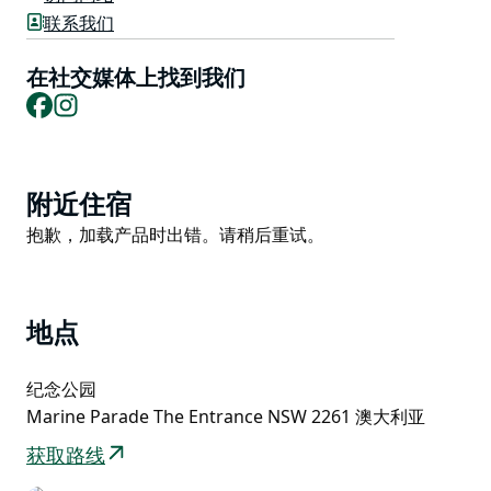
联系我们
音乐、冲浪和滑板文化在此交融，再加上中央海岸闻名遐
迩的悠闲生活方式，Rolling Sets堪称完美的夏季音乐
在社交媒体上找到我们
节。
Facebook
Instagram
Product
附近住宿
List
Product
抱歉，加载产品时出错。请稍后重试。
List
地点
纪念公园
Marine Parade The Entrance NSW 2261 澳大利亚
获取路线