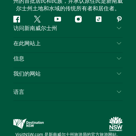
州的首批居民和民族，并承认原住民是新南威
尔士州土地和水域的传统所有者和居住者。
Facebook
叽
YouTube
Instagram
抖
Pintere
访问新南威尔士州
叽
音
喳
联系我们
在此网站上
喳
免责声明
目的地
信息
隐私
推荐活动
旅行信息
Cookie 通知
我们的网站
新南威尔士州公路旅行
列出您的业务
使用条款
Sydney.com
活动
语言
新南威尔士州的商业
新南威尔士州旅游局企业网站
住宿
新南威尔士州的教育
新南威尔士州商务活动
优惠
新南威尔士州旅游局媒体中心
缤纷悉尼灯光音乐节
VisitNSW.com 是新南威尔士州旅游局的官方旅游网站。