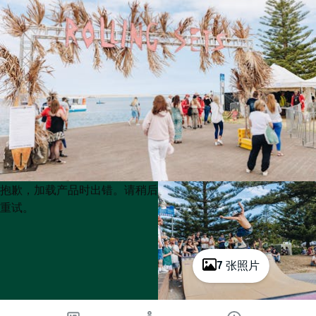
Product
Product
抱歉，加载产品时出错。请稍后
List
List
重试。
7 张照片