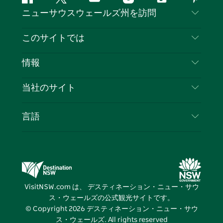
フ
ツ
ユ
イ
テ
ピ
ニューサウスウェールズ州を訪問
ェ
イ
ー
ン
ィ
ン
イ
ッ
チ
ス
ッ
タ
お問い合わせ
このサイトでは
ス
タ
ュ
タ
ク
レ
免責事項
ブ
ー
ー
グ
ト
ス
目的地
情報
ッ
ブ
ラ
ッ
ト
プライバシー
やるべきこと
ク
ム
ク
旅行情報
当社のサイト
クッキーに関する通知
ニューサウスウェールズ州のロードトリップ
ビジネスを登録する
利用規約
Sydney.com
イベント
言語
NSWでのビジネス
デスティネーション・ニュー・サウス・ウェール
宿泊施設
ニューサウスウェールズ州の教育
ズコーポレート
お得な情報
ビジネスイベントNSW
デスティネーション・ニュー・サウス・ウェール
VisitNSW.com は、 デスティネーション・ニュー・サウ
ズメディアセンター
ス・ウェールズの公式観光サイトです。
ビビッド・シドニー
© Copyright
2026
デスティネーション・ニュー・サウ
ス・ウェールズ. All rights reserved