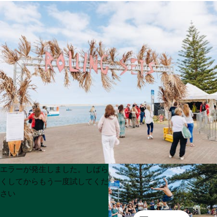
Product
Product
エラーが発生しました。しばら
List
List
くしてからもう一度試してくだ
さい