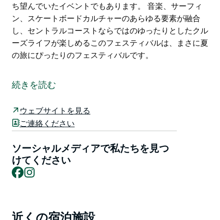
ち望んでいたイベントでもあります。 音楽、サーフィ
ン、スケートボードカルチャーのあらゆる要素が融合
し、セントラルコーストならではのゆったりとしたクル
ーズライフが楽しめるこのフェスティバルは、まさに夏
の旅にぴったりのフェスティバルです。
ローリング・セッツ・フェスティバルは、ニューサウス
ウェールズ州セントラルコーストで開催されます。
続きを読む
セントラルコーストと夏のフェスティバル・サーキット
に、待望の新たなフェスティバルが加わりました。ロー
ウェブサイトを見る
リング・セッツは、音楽ファンやサーフィン／スケート
ご連絡ください
ボード愛好家にとっての目的地であるだけでなく、セン
トラルコーストのライブミュージックシーンの復活を待
ソーシャルメディアで私たちを見つ
ち望んでいたイベントでもあります。
けてください
Facebook
Instagram
音楽、サーフィン、スケートボードカルチャーのあらゆ
る要素が融合し、セントラルコーストならではのゆった
りとしたクルーズライフが楽しめるこのフェスティバル
は、まさに夏の旅にぴったりのフェスティバルです。
近くの宿泊施設
Product