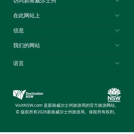
访问新南威尔士州
叽
音
喳
联系我们
在此网站上
喳
免责声明
目的地
信息
隐私
推荐活动
旅行信息
Cookie 通知
我们的网站
新南威尔士州公路旅行
列出您的业务
使用条款
Sydney.com
活动
语言
新南威尔士州的商业
新南威尔士州旅游局企业网站
住宿
新南威尔士州的教育
新南威尔士州商务活动
优惠
新南威尔士州旅游局媒体中心
缤纷悉尼灯光音乐节
VisitNSW.com 是新南威尔士州旅游局的官方旅游网站。
© 版权所有
2026
新南威尔士州旅游局。保留所有权利。