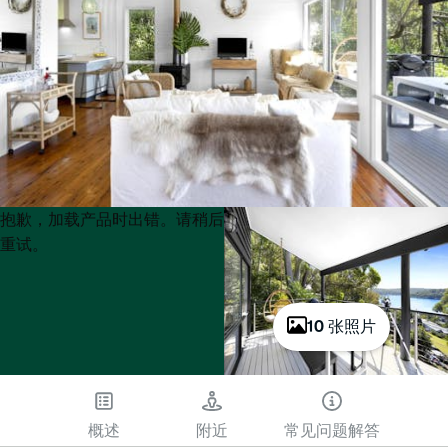
Product
Product
抱歉，加载产品时出错。请稍后
List
List
重试。
10 张照片
概述
附近
常见问题解答