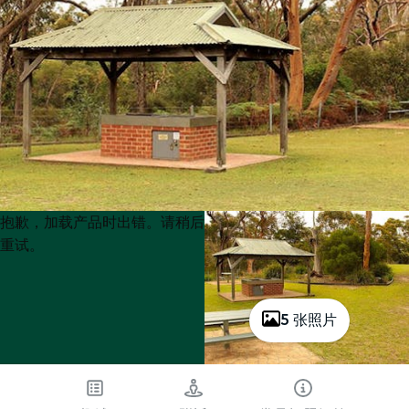
Product
Product
抱歉，加载产品时出错。请稍后
List
List
重试。
5 张照片