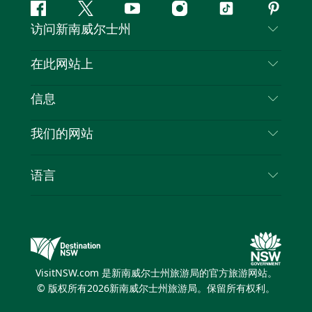
Facebook
叽
YouTube
Instagram
抖
Pintere
访问新南威尔士州
叽
音
喳
联系我们
在此网站上
喳
免责声明
目的地
信息
隐私
推荐活动
旅行信息
Cookie 通知
我们的网站
新南威尔士州公路旅行
列出您的业务
使用条款
Sydney.com
活动
语言
新南威尔士州的商业
新南威尔士州旅游局企业网站
住宿
新南威尔士州的教育
新南威尔士州商务活动
优惠
新南威尔士州旅游局媒体中心
缤纷悉尼灯光音乐节
VisitNSW.com 是新南威尔士州旅游局的官方旅游网站。
© 版权所有
2026
新南威尔士州旅游局。保留所有权利。