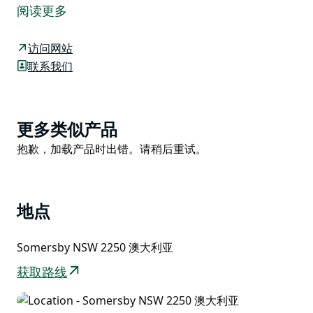
费烧烤架、野餐桌和充足的停车位，地理位置优越，方便
阅读更多
从悉尼或纽卡斯尔出发的游客，是家庭聚会的理想场所。
停车场旁边的主野餐区是一片宽阔的草地，有足够的空间
访问网站
与孩子们一起踢球；停车场尽头的丛林野餐区则为喜欢丛
联系我们
林深处野餐的游客提供了更为粗犷的环境。
您说不定还能幸运地与一两只小袋鼠共度良宵。如果您想
活动活动筋骨，可以尝试轻松的 Girrakool 环形步道，沿
Product
更多类似产品
途经过原住民岩刻、森林和瀑布。记得带上相机，那里有
List
Product
抱歉，加载产品时出错。请稍后重试。
很多很棒的照片等您来拍。
List
地点
Somersby NSW 2250 澳大利亚
获取路线