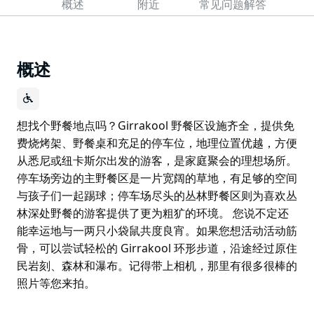
概述
附近
常见问题解答
概述
想找个野餐地点吗？Girrakool 野餐区设施齐全，提供免
费烧烤架、野餐桌和充足的停车位，地理位置优越，方便
从悉尼或纽卡斯尔出发的游客，是家庭聚会的理想场所。
停车场旁边的主野餐区是一片宽阔的草地，有足够的空间
与孩子们一起踢球；停车场尽头的丛林野餐区则为喜欢丛
林深处野餐的游客提供了更为粗犷的环境。 您说不定还
能幸运地与一两只小袋鼠共度良宵。如果您想活动活动筋
骨，可以尝试轻松的 Girrakool 环形步道，沿途经过原住
民岩刻、森林和瀑布。记得带上相机，那里有很多很棒的
照片等您来拍。
想找个野餐地点吗？Girrakool 野餐区设施齐全，提供免