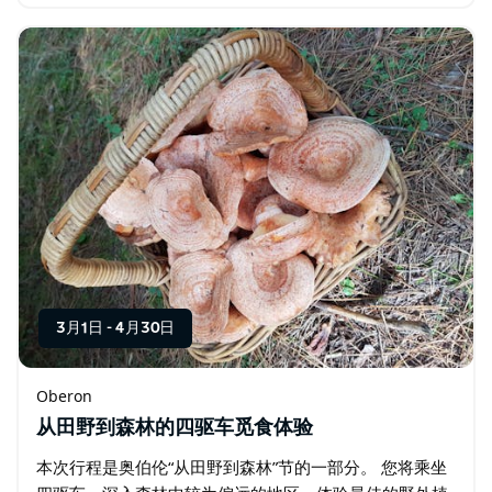
林午餐、葡萄酒之路以及工作坊，届时专家将分享他们在
森林中采摘的技巧和诀窍…
3月1日
-
4月30日
Oberon
从田野到森林的四驱车觅食体验
本次行程是奥伯伦“从田野到森林”节的一部分。 您将乘坐