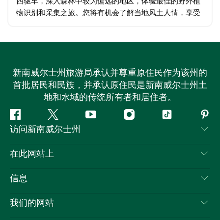
四驱车，深入森林中较为偏远的地区，体验最佳的野外植
物识别和采集之旅。您将有机会了解当地风土人情，享受
豪华四驱车的舒适体验，并尽情享受旅程的乐趣。 您可以
亲自采集、采摘或拍摄野生蘑菇…
新南威尔士州旅游局承认并尊重原住民作为该州的
首批居民和民族，并承认原住民是新南威尔士州土
地和水域的传统所有者和居住者。
Facebook
叽
YouTube
Instagram
抖
Pint
访问新南威尔士州
叽
音
喳
联系我们
在此网站上
喳
免责声明
目的地
信息
隐私
推荐活动
旅行信息
Cookie 通知
我们的网站
新南威尔士州公路旅行
列出您的业务