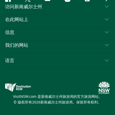
Facebook
叽
YouTube
Instagram
抖
Pint
访问新南威尔士州
叽
音
喳
联系我们
在此网站上
喳
免责声明
目的地
信息
隐私
推荐活动
旅行信息
Cookie 通知
我们的网站
新南威尔士州公路旅行
列出您的业务
使用条款
Sydney.com
活动
语言
新南威尔士州的商业
新南威尔士州旅游局企业网站
住宿
新南威尔士州的教育
新南威尔士州商务活动
优惠
新南威尔士州旅游局媒体中心
缤纷悉尼灯光音乐节
VisitNSW.com 是新南威尔士州旅游局的官方旅游网站。
© 版权所有
2026
新南威尔士州旅游局。保留所有权利。