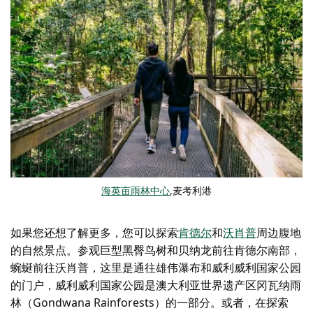
海英亩雨林中心
,麦考利港
如果您还想了解更多，您可以探索
肯德尔
和
沃肖普
周边腹地
的自然景点
。参观巨型黑臀
鸟树和贝纳龙
前往肯德尔南部，
蜿蜒前往沃肖普，这里是通往雄伟瀑布和威利威利国家公园
的门户
，威利威利
国家公园是澳大利亚世界遗产区冈瓦纳雨
林（Gondwana Rainforests）的一部分。或者，在探索