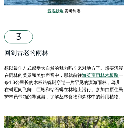
普洛默角
,麦考利港
回到古老的雨林
想以最佳方式感受大自然的魅力吗？来对地方了。想要沉浸
在雨林的美景和美妙声音中，那就前往
海英亩雨林木板路
一
条1.3公里长的木板路蜿蜒穿过一片罕见的滨海雨林，鸟儿
在树冠间飞舞，巨蜥和钻石蟒
在林地上
潜行
。参加由原住民
护林员带领的导览游，了解丛林食物和森林中的药用植物。