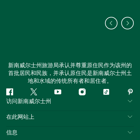
新南威尔士州旅游局承认并尊重原住民作为该州的
首批居民和民族，并承认原住民是新南威尔士州土
地和水域的传统所有者和居住者。
Facebook
叽
YouTube
Instagram
抖
Pint
访问新南威尔士州
叽
音
喳
联系我们
在此网站上
喳
免责声明
目的地
信息
隐私