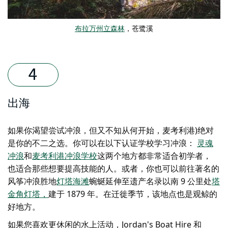
布拉万州立森林
，苍鹭溪
出海
如果你渴望尝试冲浪，但又不知从何开始，麦考利港)绝对
是你的不二之选。你可以在以下认证学校学习冲浪：
灵魂
冲浪
和
麦考利港冲浪学校
这两个地方都非常适合初学者，
也
适合那些想要提高技能的人。
或者，你也可以前往著名的
风筝冲浪胜地
灯塔海滩
蜿蜒延伸至遗产名录以南 9 公里处
塔
金角灯塔
，
建于 1879 年。
在迁徙季节，
该地点也是
观鲸
的
好地方
。
如果您喜欢更休闲的水上活动，Jordan's Boat Hire 和