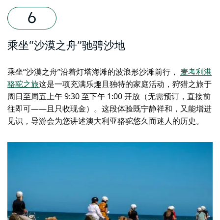
乘坐“沙漠之舟”驰骋沙地
乘坐“沙漠之舟”沿着灯塔海滩的波浪形沙滩前行，
麦考利港
骆驼之旅
这是一项充满乐趣且独特的家庭活动，狩猎之旅于
周日至周五上午 9:30 至下午 1:00 开放（无需预订，直接前
往即可——且只收现金）。这段体验
既
宁静祥
和，又能增进
见识，导游会为您讲述澳大利亚骆驼悠久而迷人的历史。