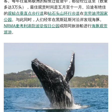
客。每年往返南极洲的鲸鱼迁徙途中，都会经过这里（数量
多达3万头），最佳观赏时间是五月至十一月。
沿途有
绝佳
的
观鲸点
垂直点步行道
和
钻石头山环行步道
在
克劳迪湾国家
公园
。与此同时，人们经常在黑斯廷斯河沿岸发现海豚。
NRMA麦考利港防波堤假日公园
或陪同旅游船进行
海豚观赏
巡游
。