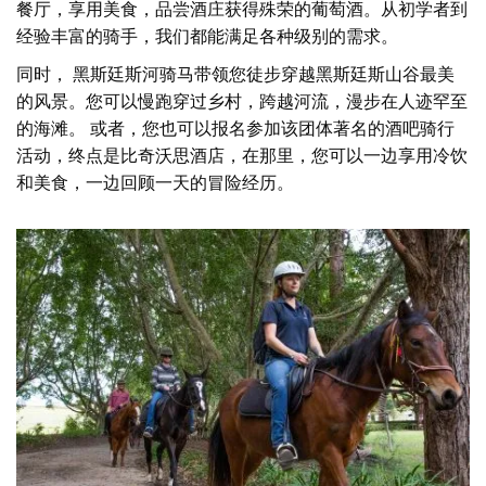
餐厅，享用美食，品尝酒庄获得殊荣的葡萄酒。从初学者到
经验丰富的骑手，我们都能满足各种级别的需求。
同时，
黑斯廷斯河骑马
带领您徒步穿越黑斯廷斯山谷最美
的风景。您可以慢跑穿过乡村，跨越河流，漫​​步在人迹罕至
的海滩。
或者，
您也可以报名参加该团体著名的酒吧骑行
活动，终点是比奇沃思酒店，在那里，您可以一边享用冷饮
和美食，一边回顾一天的冒险经历。