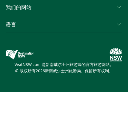
推荐活动
旅行信息
Cookie 通知
我们的网站
新南威尔士州公路旅行
列出您的业务
使用条款
Sydney.com
活动
语言
新南威尔士州的商业
新南威尔士州旅游局企业网站
住宿
新南威尔士州的教育
新南威尔士州商务活动
优惠
新南威尔士州旅游局媒体中心
缤纷悉尼灯光音乐节
VisitNSW.com 是新南威尔士州旅游局的官方旅游网站。
© 版权所有
2026
新南威尔士州旅游局。保留所有权利。