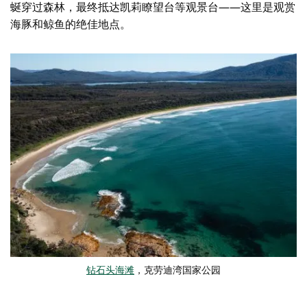
蜒穿过森林，最终抵达凯莉瞭望台等观景台——这里是观赏
海豚和鲸鱼的绝佳地点。
钻石头海滩
，克劳迪湾国家公园