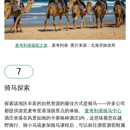
麦考利港骆驼之旅
，麦考利港- 图片来源：北海岸旅游局
骑马探索
探索该地区丰富的自然资源的最佳方式是骑马——
许多
公司
都提供游览麦夸里港顶级景点的体验。
麦考利港骑马中心
酒庄坐落在风景如画的卡塞格林酒庄)内，这意味着您在越
野骑行、骑小马或参加骑马课程后，可以前往
酒窖
酒窖附属