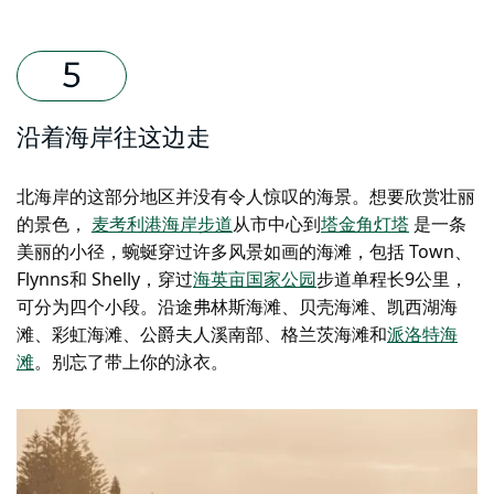
沿着海岸往这边走
北海岸的这部分地区并没有令人惊叹的海景。想要欣赏壮丽
的景色，
麦考利港海岸步道
从市中心到
塔金角灯塔
是一条
美丽的小径，蜿蜒穿过
许多
风景如画的海滩，包括 Town、
Flynns
和 Shelly，穿过
海英亩国家公园
步道单程长9公里，
可分为四个小段
。
沿途
弗林斯
海滩、贝壳海滩、凯西湖海
滩、彩虹海滩、公爵夫人溪南部、格兰茨海滩和
派洛特海
滩
。
别忘了带上你的泳衣。