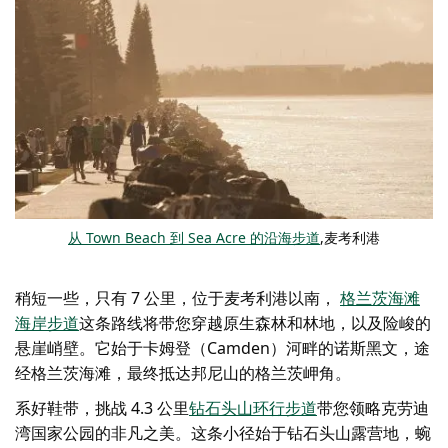
从 Town Beach 到 Sea Acre 的沿海步道
,麦考利港
稍短一些，只有 7 公里，位于麦考利港以南，
格兰茨海滩
海岸步道
这条路线将带您穿越原生森林和林地，以及险峻的
悬崖峭壁。它始于卡姆登（Camden）河畔的诺斯黑文，途
经格兰茨海滩，最终抵达邦尼山的格兰茨岬角。
系好鞋带，挑战 4.3 公里
钻石头山环行步道
带您领略克劳迪
湾国家公园的非凡之美。这条小径始于钻石头山露营地，蜿