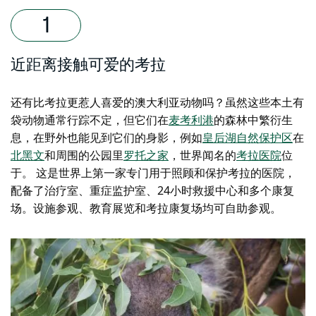
近距离接触可爱的考拉
还有比考拉
更惹人喜爱的
澳大利亚动物吗
？虽然这些本土有
袋动物通常行踪不定，但它们在
麦考利港
的森林中繁衍生
息
，在野外也能见到它们的身影，例如
皇后湖自然保护区
在
北黑文
和周围的公园里
罗托之家
，世界闻名的
考拉医院
位
于。
这是世界上第一家专门用于照顾和保护考拉的医院，
配备了治疗室、重症监护室、24小时救援中心和多个康复
场。设施参观、教育展览和考拉康复场均可自助参观。