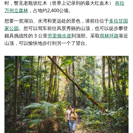
时，瞥见老
瓶状红木
（世界上记录到的最大红血木）
布拉
万州立森林
，占地约2,400公顷。
想要一览湖泊、水湾和更远处的景色，请前往位于
多拉甘国
家公园
。您可以驾车前往风景秀丽的山顶，也可以徒步攀登
颇具挑战性的 3 公里
劳里顿步道
到顶部。采取
雨林环路
靠近
山顶，可以愉快地步行到另一个了望台。