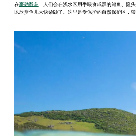
在
豪勋爵岛
，人们会在浅水区用手喂食成群的鲻鱼、隆
以欣赏鱼儿大快朵颐了。这里是受保护的自然保护区，禁