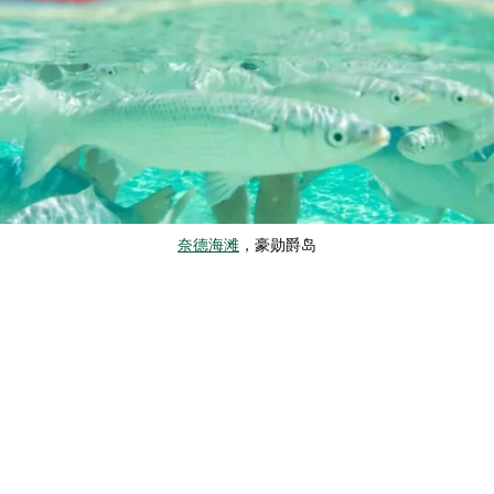
奈德海滩
，豪勋爵岛