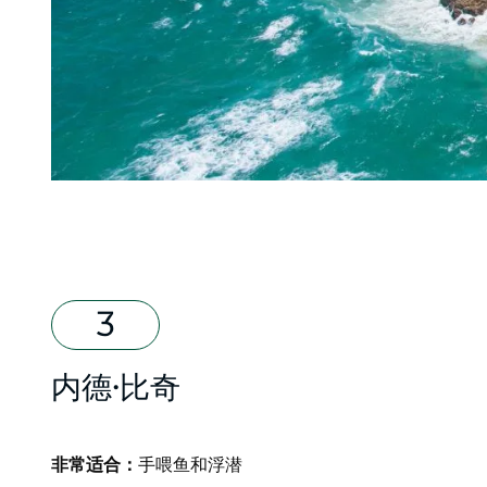
内德·比奇
非常适合：
手喂鱼和浮潜