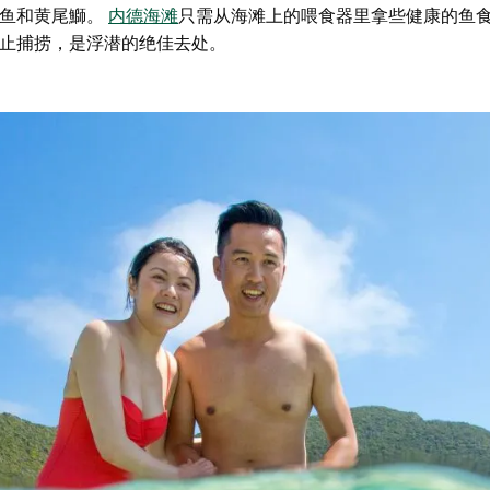
头鱼和黄尾鰤。
内德海滩
只需从海滩上的喂食器里拿些健康的鱼
止捕捞，是浮潜的绝佳去处。