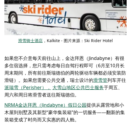
滑雪骑士酒店
，Kalkite - 图片来源：Ski Rider Hotel
如果您不介意每天前往山上，金达拜恩（Jindabyne）有很
多住宿选择，您只需考虑每日自驾行程即可（6月至10月长
周末期间，所有前往斯瑞德伯的两轮驱动车辆都必须安装防
滑链）。如果您需要公共交通，瑞士设计的
滑雪管
列车开往
派瑞雪（Perisher）
，
大雪山地区公共巴士服务
于周五、
周六和周日将滑雪者送往斯瑞德伯。
NRMA金达拜恩（Jindabyne）假日公园
提供从露营地和小
木屋到别墅及其新型“豪华集装箱”的一切服务——翻新的集
装箱变成了时尚而又实惠的四人舱。