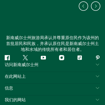
新南威尔士州旅游局承认并尊重原住民作为该州的
首批居民和民族，并承认原住民是新南威尔士州土
地和水域的传统所有者和居住者。
Facebook
叽
YouTube
Instagram
抖
Pint
访问新南威尔士州
叽
音
喳
联系我们
在此网站上
喳
免责声明
目的地
信息
隐私
推荐活动
旅行信息
Cookie 通知
我们的网站
新南威尔士州公路旅行