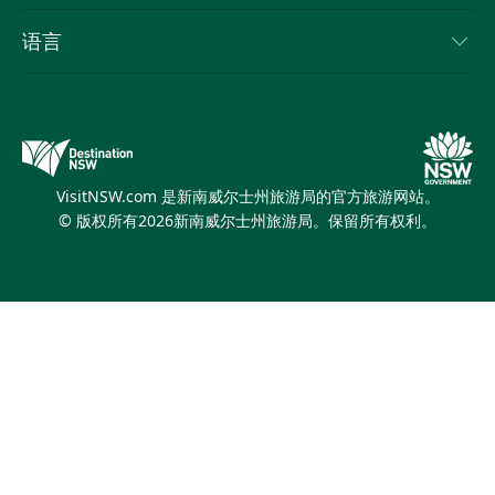
列出您的业务
使用条款
Sydney.com
活动
语言
新南威尔士州的商业
新南威尔士州旅游局企业网站
住宿
新南威尔士州的教育
新南威尔士州商务活动
优惠
新南威尔士州旅游局媒体中心
缤纷悉尼灯光音乐节
VisitNSW.com 是新南威尔士州旅游局的官方旅游网站。
© 版权所有
2026
新南威尔士州旅游局。保留所有权利。