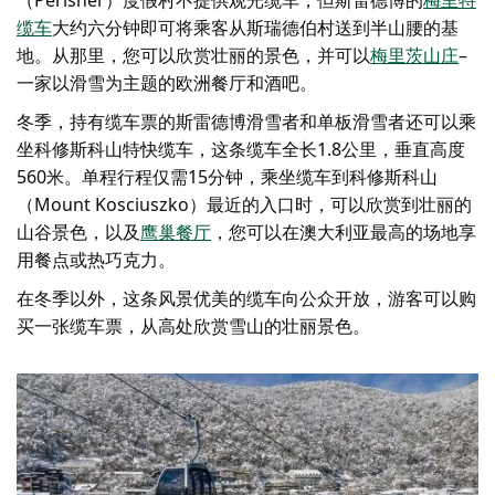
缆车
大约六分钟即可将乘客从斯瑞德伯村送到半山腰的基
地。从那里，您可以欣赏壮丽的景色，并可以
梅里茨山庄
–
一家以滑雪为主题的欧洲餐厅和酒吧。
冬季，持有缆车票的斯雷德博滑雪者和单板滑雪者还可以乘
坐科修斯科山特快缆车，这条缆车全长1.8公里，垂直高度
560米。单程行程仅需15分钟，乘坐缆车到科修斯科山
（Mount Kosciuszko）最近的入口时，可以欣赏到壮丽的
山谷景色，以及
鹰巢餐厅
，您可以在澳大利亚最高的场地享
用餐点或热巧克力。
在冬季以外，这条风景优美的缆车向公众开放，游客可以购
买一张缆车票，从高处欣赏雪山的壮丽景色。