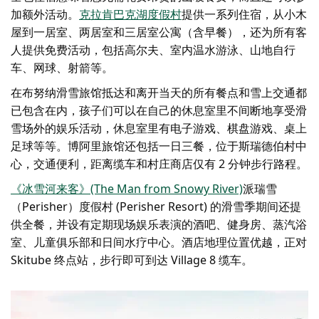
加额外活动。
克拉肯巴克湖度假村
提供一系列住宿，从小木
屋到一居室、两居室和三居室公寓（含早餐），还为所有客
人提供免费活动，包括高尔夫、室内温水游泳、山地自行
车、网球、射箭等。
在
布努纳滑雪旅馆
抵达和离开当天的所有餐点和雪上交通都
已包含在内，孩子们可以在自己的休息室里不间断地享受滑
雪场外的娱乐活动，休息室里有电子游戏、棋盘游戏、桌上
足球等等。
博阿里旅馆
还包括一日三餐，位于斯瑞德伯村中
心，交通便利，距离缆车和村庄商店仅有 2 分钟步行路程。
《冰雪河来客》(The Man from Snowy River)
派瑞雪
（Perisher）度假村 (Perisher Resort) 的滑雪季期间还提
供全餐，并设有定期现场娱乐表演的酒吧、健身房、蒸汽浴
室、儿童俱乐部和日间水疗中心。酒店地理位置优越，正对
Skitube 终点站，步行即可到达 Village 8 缆车。