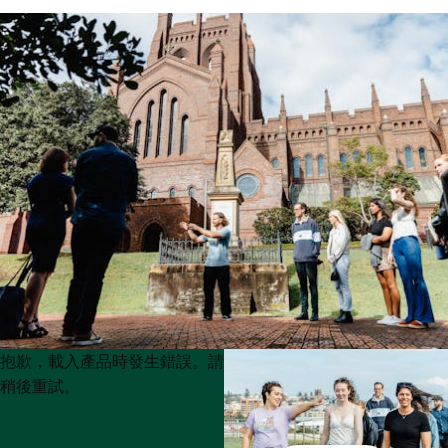
Product
Product
抱歉，載入產品時發生錯誤。請
List
List
稍後重試。