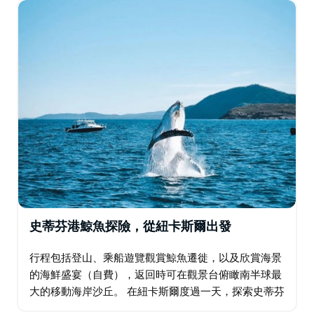
畔，在風景如畫的游泳池中暢遊一番，感受清涼…
史蒂芬港鯨魚探險，從紐卡斯爾出發
行程包括登山、乘船遊覽觀賞鯨魚遷徙，以及欣賞海景
的海鮮盛宴（自費），返回時可在觀景台俯瞰南半球最
大的移動海岸沙丘。 在紐卡斯爾度過一天，探索史蒂芬
斯港的自然美景。我們將接您並將您送回住宿地點。在