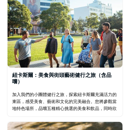
去。在整個旅程中，我們將為您講述我們偉大城市遺產的
迷人故事，生動地講述其標誌性地標和歷史遺跡背後的故
事。
因此，無論您是渴望沉浸在景點中的首次遊客，還是尋求
發現紐卡斯爾隱藏寶藏的經驗豐富的旅行者，這次旅行都
將為您帶來難忘的體驗。準備好讓自己沉浸在讓紐卡斯爾
真正與眾不同的一切之中。
紐卡斯爾：美食與街頭藝術健行之旅（含品
嚐）
加入我們的小團體健行之旅，探索紐卡斯爾充滿活力的
東區，感受美食、藝術和文化的完美融合。您將參觀當
地特色場所，品嚐五種精心挑選的美食和飲品，同時欣
賞為這片區域增添色彩和創意的壁畫、街頭藝術和雕塑
作品。