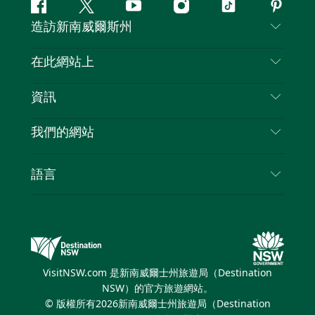
Facebook
嘰
Youtube
Instagram
抖
Pintere
造訪新南威爾斯州
嘰
音
喳
聯絡我們
在此網站上
喳
免責聲明
目的地
資訊
隱私
要做的事情
旅行資訊
Cookie 通知
我們的網站
新南威爾士州公路旅行
列出您的業務
使用條款
Sydney.com
活動
語言
新南威爾士州的商業
新南威爾士州旅遊局（Destination NSW）企業網
住宿
新南威爾士州的教育
站
優惠訊息
新南威爾士州商務活動
新南威爾士州旅遊局（Destination NSW）媒體中
VisitNSW.com 是新南威爾士州旅遊局（Destination
心
NSW）的官方旅遊網站。
繽紛雪梨燈光音樂節
© 版權所有
2026
新南威爾士州旅遊局（Destination