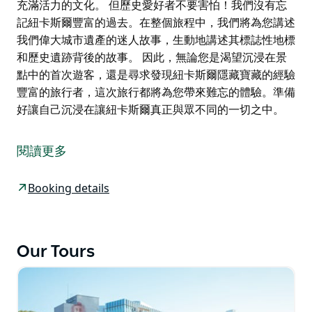
充滿活力的文化。 但歷史愛好者不要害怕！我們沒有忘
記紐卡斯爾豐富的過去。在整個旅程中，我們將為您講述
我們偉大城市遺產的迷人故事，生動地講述其標誌性地標
和歷史遺跡背後的故事。 因此，無論您是渴望沉浸在景
點中的首次遊客，還是尋求發現紐卡斯爾隱藏寶藏的經驗
豐富的旅行者，這次旅行都將為您帶來難忘的體驗。準備
好讓自己沉浸在讓紐卡斯爾真正與眾不同的一切之中。
登上我們舒適的小型貨車，我們將帶您前往探索這座迷人
城市的不拘一格的景點。從令人驚嘆的海灘到令人驚嘆的
閱讀更多
教堂，從歷史悠久的地標到隱藏的當地瑰寶，我們精心策
劃的行程展示了紐卡斯爾最好的一面。
Booking details
當我們擁抱風景如畫的海岸線時，您將欣賞到金色沙灘和
沿海建築的壯麗景色，這使得紐卡斯爾成為遊客和當地人
喜愛的目的地。我們還將穿過繁華的城市街道，指出我們
Our Tours
最喜歡的餐廳和時尚熱點，稍後您可以在那裡盡情享受這
座城市的美食和充滿活力的文化。
但歷史愛好者不要害怕！我們沒有忘記紐卡斯爾豐富的過