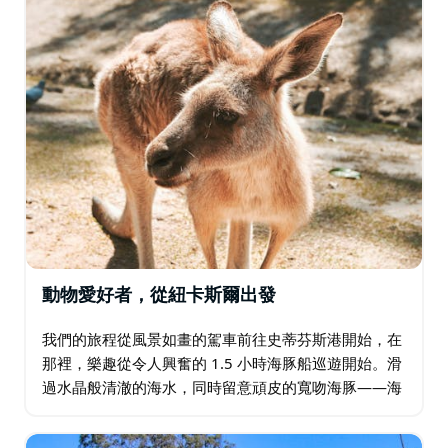
動物愛好者，從紐卡斯爾出發
我們的旅程從風景如畫的駕車前往史蒂芬斯港開始，在
那裡，樂趣從令人興奮的 1.5 小時海豚船巡遊開始。滑
過水晶般清澈的海水，同時留意頑皮的寬吻海豚——海
灣裡有超過 100 種迷人的生物！欣賞托馬裡 (Tomaree)
和亞卡巴 (Yacaaba)…