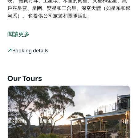
晚。 觀賞月球、土星環、木星的衛星、火星和金星、獵
戶座星雲、星團、雙星和三合星、深空天體（如星系和銀
河系）。 也提供公司旅遊和團隊活動。
在列入世界遺產名錄的大藍山天空的永恆美景中踏上迷人
的太空之旅。參加有趣、互動且富有洞察力的星空夜間之
閱讀更多
旅、觀星體驗和引人入勝的故事講述。
這次旅行是適合所有年齡、約會之夜、家庭和團體的完美
Booking details
夜晚；這次難忘的旅行將帶您欣賞遠離城市燈光的澳洲壯
觀的夜空。這是體驗南方天空及其僅在南半球才能看到的
天體奇觀的絕佳機會。
Our Tours
您的天文學家指南將為您提供有關如何用肉眼識別恆星和
星座的提示和竅門，並向您介紹行星、衛星、導航、宇
宙、家鄉銀河係等的天體舞蹈。
然後，您將透過專業級望遠鏡觀察物體，例如（取決於一
年中的時間和夜晚。
觀賞月球、土星環、木星的衛星、火星和金星、獵戶座星
雲、星團、雙星和三合星、深空天體（如星系和銀河