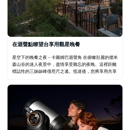
系）。
也提供公司旅遊和團隊活動。
在迴聲點瞭望台享用觀星晚餐
星空下的晚餐之夜－卡圖姆巴迴聲角 在俯瞰壯麗的傑米
森山谷的迷人夜景中，盡情享受難忘的夜晚。這裡距離
標誌性的三姊妹峰僅咫尺之遙。抵達後，您將享用共享
式晚餐和熱蘋果酒，同時欣賞夕陽西下，落日餘暉灑滿
懸崖峭壁。夜幕降臨後，您可以前往戶外…