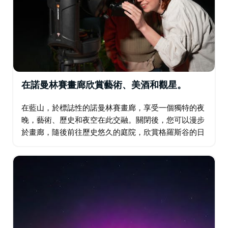
在諾曼林賽畫廊欣賞藝術、美酒和觀星。
在藍山，於標誌性的諾曼林賽畫廊，享受一個獨特的夜
晚，藝術、歷史和夜空在此交融。關閉後，您可以漫步
於畫廊，隨後前往歷史悠久的庭院，欣賞格羅斯谷的日
落美景，品嚐一杯美酒，並參加由專業嚮導帶領的觀星
活動，透過望遠鏡觀測星空，聆聽雷射引導的星座故
事。 …