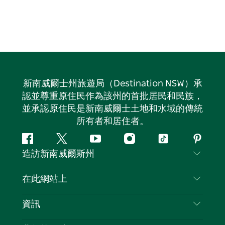
新南威爾士州旅遊局（Destination NSW）承
認並尊重原住民作為該州的首批居民和民族，
並承認原住民是新南威爾士土地和水域的傳統
所有者和居住者。
Facebook
嘰
Youtube
Instagram
抖
Pintere
造訪新南威爾斯州
嘰
音
喳
聯絡我們
在此網站上
喳
免責聲明
目的地
資訊
隱私
要做的事情
旅行資訊