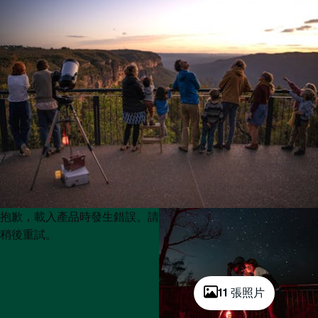
Product
Product
抱歉，載入產品時發生錯誤。請
List
List
稍後重試。
11 張照片