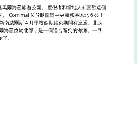
科里馬爾海灘旅遊公園。 度假者和當地人都喜歡這個
orrimal 位於臥龍崗中央商務區以北 6 公里
到新南威爾斯 4 月學校假期結束期間有巡邏。北臥
馬爾海灘位於北部，是一個適合遛狗的海灘。一旦
始了。
科里馬爾海灘旅遊公園。
孩子們淺水劃槳的歡迎。 Corrimal 位於臥
威爾斯 4 月學校假期結束期間有巡邏。北臥龍崗海
旦經過科里馬爾海灘上的潟湖，這個適合狗狗的區