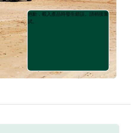
Product
Product
抱歉，載入產品時發生錯誤。請稍後重
List
List
試。