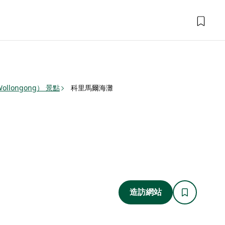
llongong） 景點
科里馬爾海灘
造訪網站