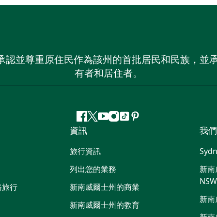
 NSW）承認並尊重原住民作為該州的首批居民和民族
有者和居住者。
Facebook
嘰
Youtube
Instagram
抖
Pinterest
資訊
我們
嘰
音
喳
旅行資訊
Sydn
喳
列出您的業務
新南威
NS
路旅行
新南威爾士州的商業
新南
新南威爾士州的教育