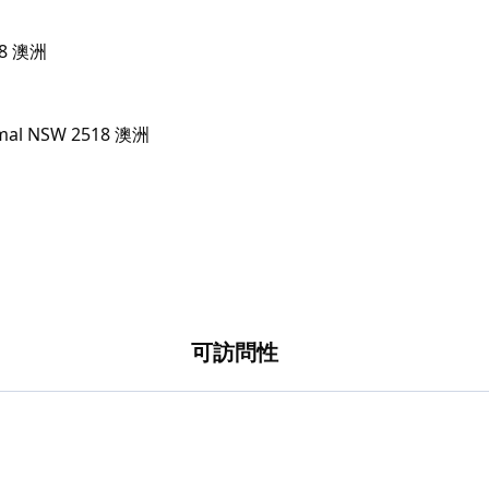
518 澳洲
可訪問性