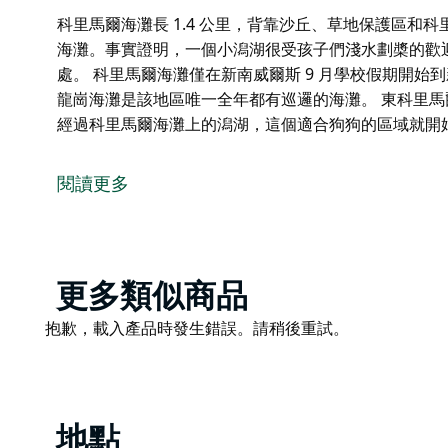
科里馬爾海灘長 1.4 公里，背靠沙丘、草地保護區和
海灘。事實證明，一個小潟湖很受孩子們淺水劃槳的歡迎。 C
處。 科里馬爾海灘僅在新南威爾斯 9 月學校假期開始
龍崗海灘是該地區唯一全年都有巡邏的海灘。 東科里
經過科里馬爾海灘上的潟湖，這個適合狗狗的區域就開
科里馬爾海灘長 1.4 公里，背靠沙丘、草地保護區和
度假者和當地人都喜歡這個海灘。事實證明，一個小潟湖很受
閱讀更多
龍崗中央商務區以北 6 公里處。
科里馬爾海灘僅在新南威爾斯 9 月學校假期開始到新南
灘是該地區唯一全年都有巡邏的海灘。
Product
更多類似商品
東科里馬爾海灘位於北部，是一個適合遛狗的海灘。一
List
Product
抱歉，載入產品時發生錯誤。請稍後重試。
域就開始了。
List
地點