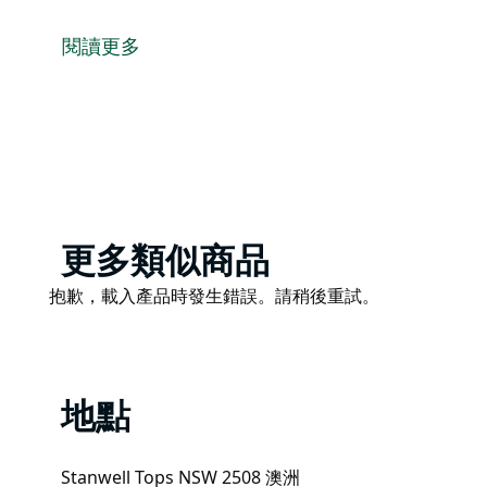
在 SkySurf Paragliding 的專業指導下，體驗雙人滑
翱翔於海平面之上，欣賞斯坦威爾公園和皇家國家公園
閱讀更多
無需任何經驗，您將在專業教練的指導下飛行。
飛行全年開放，是鳥瞰世界的絕佳機會。
Product
更多類似商品
List
Product
抱歉，載入產品時發生錯誤。請稍後重試。
List
地點
Stanwell Tops NSW 2508 澳洲