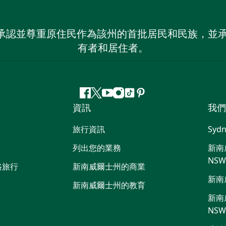
 NSW）承認並尊重原住民作為該州的首批居民和民族
有者和居住者。
Facebook
嘰
Youtube
Instagram
抖
Pinterest
資訊
我們
嘰
音
喳
旅行資訊
Sydn
喳
列出您的業務
新南威
NS
路旅行
新南威爾士州的商業
新南
新南威爾士州的教育
新南威
NS