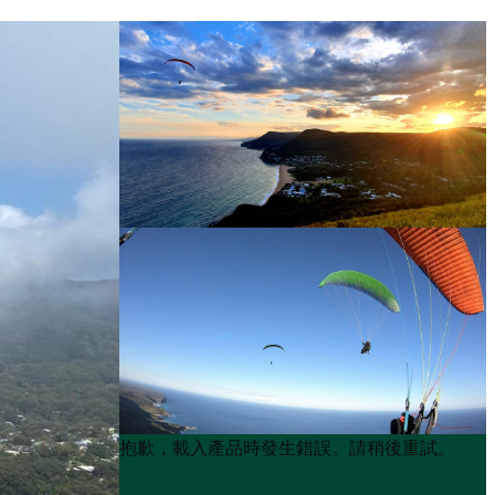
Product
Product
抱歉，載入產品時發生錯誤。請稍後重試。
List
List