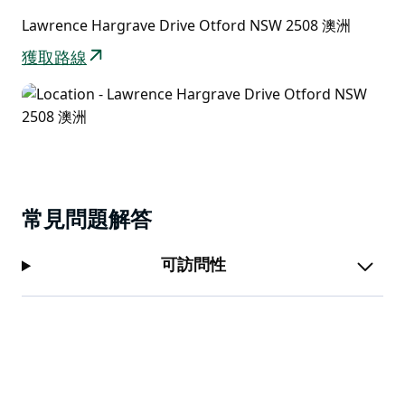
海灘上成功完成了一次飛行。山頂上為他豎立了一座紀念
Lawrence Hargrave Drive Otford NSW 2508 澳洲
石碑。
獲取路線
Flying High Café 咖啡廳位於停車場內，提供多種外帶選
擇。
常見問題解答
可訪問性