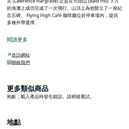
夫 (Lawrence Hargrave) 正是在禿頭山 (Bald Hill) 下方
的海灘上成功完成了一次飛行。山頂上為他豎立了一座紀
念石碑。 Flying High Café 咖啡廳位於停車場內，提供
多種外帶選擇。
禿山觀景台 (Bald Hill Lookout) 享有向南直至臥龍崗
(Wollongong) 的廣闊視野，是國際知名的主要懸掛式滑
閱讀更多
翔點。
俯瞰標誌性的海崖大橋，該大橋沿著 Grand Pacific
造訪網站
Drive 延伸，這條 140 公里長的屢獲殊榮的海岸公路始於
聯絡我們
雪梨以南 45 分鐘的皇家國家公園。
大南部步道 (Great Southern Walk) 三個缺失路段中的
第一個已經完成，一條新的一公里步道設有 400 多個砂
Product
更多類似商品
岩台階，將灌木叢與海灘連接起來。
List
Product
抱歉，載入產品時發生錯誤。請稍後重試。
這個新開放的路段從禿山到斯坦威爾公園，連接皇家國家
List
公園和伊拉瓦拉懸崖國家保護區。
1894 年 11 月 12 日，澳洲飛行先驅勞倫斯‧哈格雷夫
地點
(Lawrence Hargrave) 正是在禿頭山 (Bald Hill) 下方的