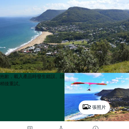
Product
Product
抱歉，載入產品時發生錯誤。請
List
List
稍後重試。
2 張照片