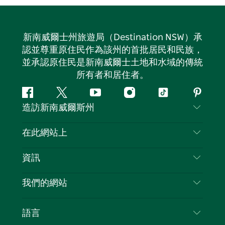
新南威爾士州旅遊局（Destination NSW）承
認並尊重原住民作為該州的首批居民和民族，
並承認原住民是新南威爾士土地和水域的傳統
所有者和居住者。
Facebook
嘰
Youtube
Instagram
抖
Pintere
造訪新南威爾斯州
嘰
音
喳
聯絡我們
在此網站上
喳
免責聲明
目的地
資訊
隱私
要做的事情
旅行資訊
Cookie 通知
我們的網站
新南威爾士州公路旅行
列出您的業務
使用條款
Sydney.com
活動
語言
新南威爾士州的商業
新南威爾士州旅遊局（Destination NSW）企業網