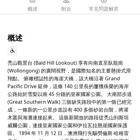
概述
附近
常見問題解答
概述
禿山觀景台 (Bald Hill Lookout) 享有向南直至臥龍崗
(Wollongong) 的廣闊視野，是國際知名的主要懸掛式滑
翔點。 俯瞰標誌性的海崖大橋，該大橋沿著 Grand
Pacific Drive 延伸，這條 140 公里長的屢獲殊榮的海岸
公路始於雪梨以南 45 分鐘的皇家國家公園。 大南部步道
(Great Southern Walk) 三個缺失路段中的第一個已經完
成，一條新的一公里步道設有 400 多個砂岩台階，將灌
木叢與海灘連接起來。 這個新開放的路段從禿山到斯坦
威爾公園，連接皇家國家公園和伊拉瓦拉懸崖國家保護
區。 1894 年 11 月 12 日，澳洲飛行先驅勞倫斯‧哈格雷