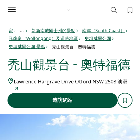
Toggle
navigation
家
新新南威爾士州的景點
南岸（South Coast）
...
臥龍崗（Wollongong）及週邊地區
史坦威爾公園
史坦威爾公園 景點
禿山觀景台 - 奧特福德
禿山觀景台 - 奧特福德
Lawrence Hargrave Drive Otford NSW 2508 澳洲
造訪網站