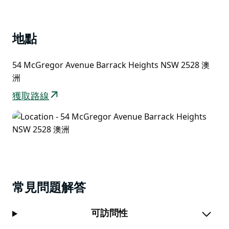
List
添更多樂趣。
這裡充滿活力，適合家庭聚餐，是您享受美食、感受美好
地點
氛圍和體驗各種體育刺激的首選之地。
54 McGregor Avenue Barrack Heights NSW 2528 澳
洲
獲取路線
常見問題解答
可訪問性