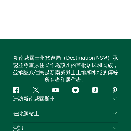
新南威爾士州旅遊局（Destination NSW）承
認並尊重原住民作為該州的首批居民和民族，
並承認原住民是新南威爾士土地和水域的傳統
所有者和居住者。
Facebook
嘰
Youtube
Instagram
抖
Pintere
造訪新南威爾斯州
嘰
音
喳
聯絡我們
在此網站上
喳
免責聲明
目的地
資訊