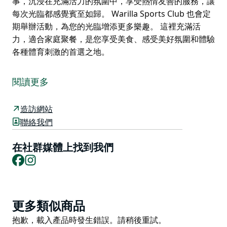
事，沉浸在充滿活力的氛圍中，享受熱情友善的服務，讓
每次光臨都感覺賓至如歸。 Warilla Sports Club 也會定
期舉辦活動，為您的光臨增添更多樂趣。 這裡充滿活
力，適合家庭聚餐，是您享受美食、感受美好氛圍和體驗
各種體育刺激的首選之地。
Warilla Sports Club 匯集了美味佳餚、刺激運動和超值
優惠，為您帶來頂級體驗。無論您是鐵桿體育迷，還是只
閱讀更多
想享受美好時光，這個充滿活力的場所都能滿足您的需
求。
造訪網站
Peggy's Bistro 是這裡的核心，以其豐盛的午餐和每週
聯絡我們
晚餐特惠而聞名。從經典的炸肉排和帕瑪森起司到新鮮的
海鮮、多汁的牛排和豐盛的漢堡，菜單上應有盡有，滿足
在社群媒體上找到我們
Facebook
Instagram
您的各種需求，甚至還有專為兒童設計的菜單。千萬不要
錯過他們家的招牌漢堡——它們之所以成為當地人的最
愛，並非沒有原因。
在大螢幕上觀賞最新賽事，沉浸在充滿活力的氛圍中，享
Product
更多類似商品
受熱情友善的服務，讓每次光臨都感覺賓至如歸。
List
Product
抱歉，載入產品時發生錯誤。請稍後重試。
Warilla Sports Club 也會定期舉辦活動，為您的光臨增