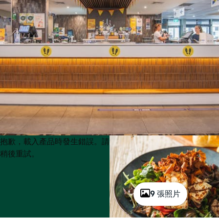
Product
Product
抱歉，載入產品時發生錯誤。請
List
List
稍後重試。
9 張照片