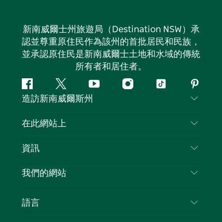
新南威爾士州旅遊局（Destination NSW）承
認並尊重原住民作為該州的首批居民和民族，
並承認原住民是新南威爾士土地和水域的傳統
所有者和居住者。
Facebook
嘰
Youtube
Instagram
抖
Pintere
造訪新南威爾斯州
嘰
音
喳
聯絡我們
在此網站上
喳
免責聲明
目的地
資訊
隱私
要做的事情
旅行資訊
Cookie 通知
我們的網站
新南威爾士州公路旅行
列出您的業務
使用條款
Sydney.com
活動
語言
新南威爾士州的商業
新南威爾士州旅遊局（Destination NSW）企業網
住宿