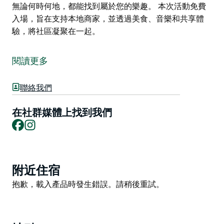
無論何時何地，都能找到屬於您的樂趣。 本次活動免費
入場，旨在支持本地商家，並透過美食、音樂和共享體
驗，將社區凝聚在一起。
準備好了嗎？奧克弗拉茨美食節 (Oak Flats – Eats &
Beats) 又回來了！
閱讀更多
屆時，奧克弗拉茨中央大道將熱鬧非凡，美食、音樂、市
集和家庭娛樂將完美融合，為您帶來精彩的體驗。屆時，
聯絡我們
本地美食、現場音樂和輕鬆的街頭氛圍將讓您流連忘返。
在社群媒體上找到我們
漫步街頭，挑選美味佳餚，伴著現場音樂、各種活動和娛
Facebook
Instagram
樂節目，盡情享受夜晚的歡樂時光。您可以早點帶著家人
前來，也可以稍晚與朋友相聚，無論何時何地，都能找到
屬於您的樂趣。
Product
附近住宿
本次活動免費入場，旨在支持本地商家，並透過美食、音
List
Product
樂和共享體驗，將社區凝聚在一起。
抱歉，載入產品時發生錯誤。請稍後重試。
List