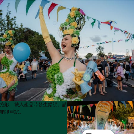
Product
Product
抱歉，載入產品時發生錯誤。請
List
List
稍後重試。