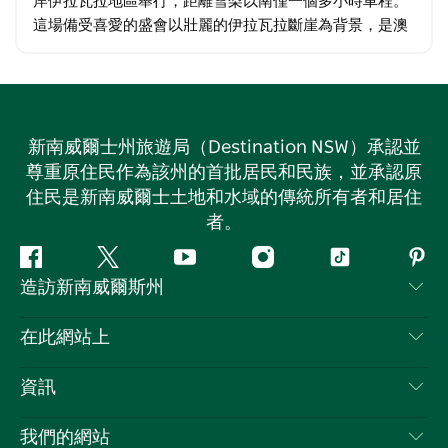
這場備受喜愛的盛會以壯麗的伊拉瓦拉斷崖為背景，是澳
洲首屈一指的地區性航展，也是雪梨附近唯一一個交通如
此便利的大型航展。…
新南威爾士州旅遊局（Destination NSW）承認並
尊重原住民作為該州的首批居民和民族，並承認原
住民是新南威爾士土地和水域的傳統所有者和居住
者。
Facebook
嘰
Youtube
Instagram
抖
Pint
造訪新南威爾斯州
嘰
音
喳
聯絡我們
在此網站上
喳
免責聲明
目的地
資訊
隱私
要做的事情
旅行資訊
Cookie 通知
我們的網站