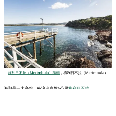
梅利目不拉（Merimbula）碼頭
，梅利目不拉（Merimbula）
海灘是一大亮點。衝浪者喜歡6公里
梅利目不拉
（Merimbula）主海灘
– 當海浪湧動時，主海灘北端的沙洲
會形成良好的防浪屏障。
短點
擁有持續的衝浪和價值百萬美
元的景觀。
巴爾海灘
非常適合浮潛，而且很淺
史賓塞公園海
灘
和遊樂場非常適合家庭入住。