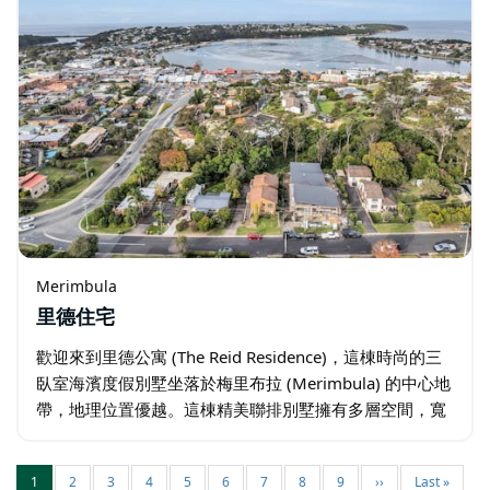
Merimbula
里德住宅
歡迎來到里德公寓 (The Reid Residence)，這棟時尚的三
臥室海濱度假別墅坐落於梅里布拉 (Merimbula) 的中心地
帶，地理位置優越。這棟精美聯排別墅擁有多層空間，寬
敞的起居空間、現代化的裝潢以及流暢的室內外動線。 清
晨…
1
2
3
4
5
6
7
8
9
››
Last »