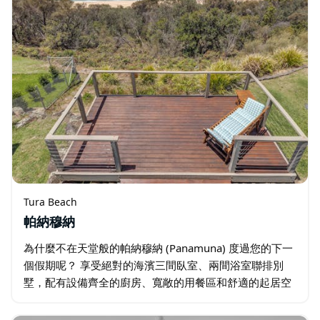
Tura Beach
帕納穆納
為什麼不在天堂般的帕納穆納 (Panamuna) 度過您的下一
個假期呢？ 享受絕對的海濱三間臥室、兩間浴室聯排別
墅，配有設備齊全的廚房、寬敞的用餐區和舒適的起居空
間。後觀景台可將太平洋一覽無遺的景色盡收眼底。為了
與景觀相得益彰…