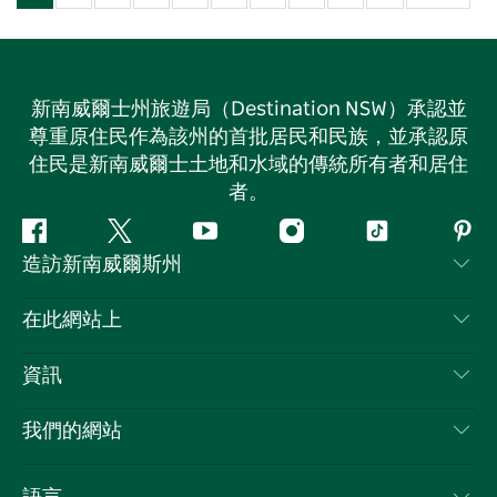
新南威爾士州旅遊局（Destination NSW）承認並
尊重原住民作為該州的首批居民和民族，並承認原
住民是新南威爾士土地和水域的傳統所有者和居住
者。
Facebook
嘰
Youtube
Instagram
抖
Pint
造訪新南威爾斯州
嘰
音
喳
聯絡我們
在此網站上
喳
免責聲明
目的地
資訊
隱私
要做的事情
旅行資訊
Cookie 通知
我們的網站
新南威爾士州公路旅行
列出您的業務
使用條款
Sydney.com
活動
語言