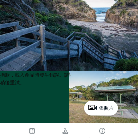
Product
Product
抱歉，載入產品時發生錯誤。請
List
List
稍後重試。
4 張照片