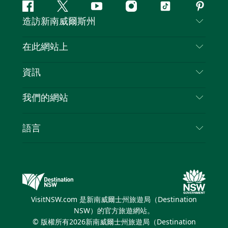
Facebook
嘰
Youtube
Instagram
抖
Pintere
造訪新南威爾斯州
嘰
音
喳
聯絡我們
在此網站上
喳
免責聲明
目的地
資訊
隱私
要做的事情
旅行資訊
Cookie 通知
我們的網站
新南威爾士州公路旅行
列出您的業務
使用條款
Sydney.com
活動
語言
新南威爾士州的商業
新南威爾士州旅遊局（Destination NSW）企業網
住宿
新南威爾士州的教育
站
優惠訊息
新南威爾士州商務活動
新南威爾士州旅遊局（Destination NSW）媒體中
VisitNSW.com 是新南威爾士州旅遊局（Destination
心
NSW）的官方旅遊網站。
繽紛雪梨燈光音樂節
© 版權所有
2026
新南威爾士州旅遊局（Destination