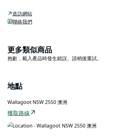
鬆野餐的理想場所。
您可以悠閒地坐在眾多隱密的角落或野餐涼亭中，盡情享
造訪網站
受這片寧靜之地。漫步至瓦拉古特湖口周圍的濕地，觀賞
聯絡我們
色彩繽紛的鳥類。
您可以步行200公尺前往酒杯灣，欣賞壯麗的景色。繼續
前行100公尺即可抵達海灘，在那裡您可以暢遊一番，或
Product
更多類似商品
在海邊享受寧靜的釣魚時光。若您精力充沛，不妨探索康
List
Product
抱歉，載入產品時發生錯誤。請稍後重試。
加魯薩步道的南段。
List
地點
Wallagoot NSW 2550 澳洲
獲取路線