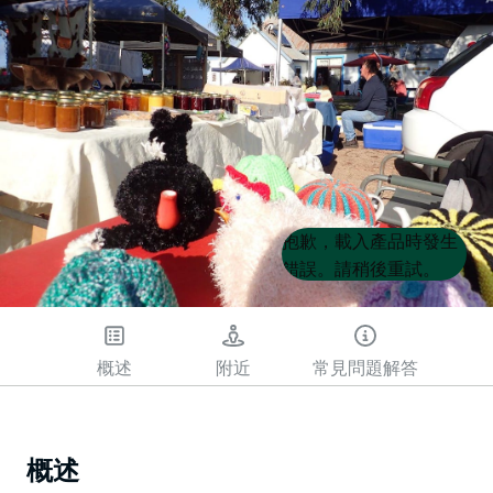
Product
Product
抱歉，載入產品時發生
List
List
錯誤。請稍後重試。
概述
附近
常見問題解答
概述