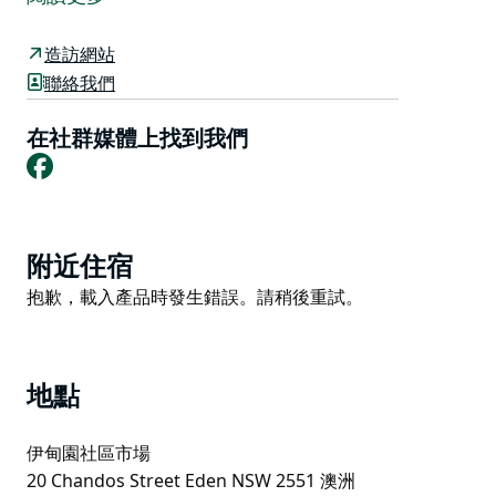
玩、園藝產品、當地關注點和“兒童工藝品”，還有來自令
人驚嘆的手工藝人、當地家庭手工業和可持續發展倡議的
造訪網站
攤位。這是進入我們城鎮和周圍環境的窗口，也是發現便
聯絡我們
宜貨的體驗。
伊甸社區市場的一個特色是它的現場音樂和“家常”美食。
在社群媒體上找到我們
Facebook
它位於主要街道盡頭的“山頂”的美麗位置，讓遊客可以享
受“一站式”體驗，沿著商店漫步或在伊甸園的咖啡館喝杯
咖啡與真正的當地社區市場。
它可能不是新南威爾士州遠南海岸最大的市場，但它被譽
Product
附近住宿
為最友好的市場之一。參觀者將看到一個熱衷於享受自我
List
Product
抱歉，載入產品時發生錯誤。請稍後重試。
的社區，並發現自己受到歡迎。
List
市場時間為每月第三個星期六上午 9 點至下午 1 點，地
點為伊甸園 Chandos 街 18-20 號的 Eden Uniting
Church。
地點
伊甸園社區市場
20 Chandos Street Eden NSW 2551 澳洲