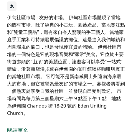
伊甸社區市場 - 友好的市場。 伊甸社區市場體現了當地
的鄉村市場。除了經典的小古玩、園藝產品、當地關注點
和“兒童工藝品”，還有來自令人驚嘆的手工藝人、當地家
庭手工業和可持續發展倡議的攤位。這是進入我們城鎮和
周圍環境的窗口，也是發現便宜貨的體驗。 伊甸社區市
場的一個特色是它的現場音樂和“家常”美食。它位於主要
街道盡頭的“山頂”的美麗位置，讓遊客可以享受“一站式”
體驗，沿著商店漫步或在伊甸園的咖啡館喝杯咖啡與真正
的當地社區市場。 它可能不是新南威爾士州遠南海岸最
大的市場，但它被譽為最友好的市場之一。參觀者將看到
一個熱衷於享受自我的社區，並發現自己受到歡迎。 市
場時間為每月第三個星期六上午 9 點至下午 1 點，地點
為伊甸園 Chandos 街 18-20 號的 Eden Uniting
Church。
伊甸社區市場 - 友好的市場。
伊甸社區市場體現了當地的鄉村市場。除了經典的小古
閱讀更多