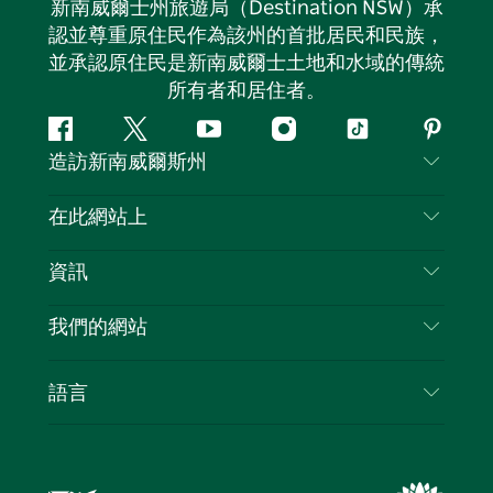
新南威爾士州旅遊局（Destination NSW）承
認並尊重原住民作為該州的首批居民和民族，
並承認原住民是新南威爾士土地和水域的傳統
所有者和居住者。
Facebook
嘰
Youtube
Instagram
抖
Pintere
造訪新南威爾斯州
嘰
音
喳
聯絡我們
在此網站上
喳
免責聲明
目的地
資訊
隱私
要做的事情
旅行資訊
Cookie 通知
我們的網站
新南威爾士州公路旅行
列出您的業務
使用條款
Sydney.com
活動
語言
新南威爾士州的商業
新南威爾士州旅遊局（Destination NSW）企業網
住宿
新南威爾士州的教育
站
優惠訊息
新南威爾士州商務活動