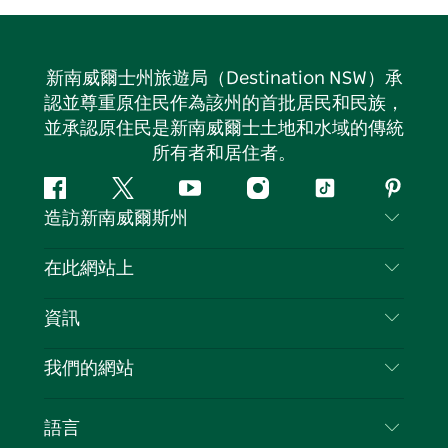
新南威爾士州旅遊局（Destination NSW）承
認並尊重原住民作為該州的首批居民和民族，
並承認原住民是新南威爾士土地和水域的傳統
所有者和居住者。
Facebook
嘰
Youtube
Instagram
抖
Pintere
造訪新南威爾斯州
嘰
音
喳
聯絡我們
在此網站上
喳
免責聲明
目的地
資訊
隱私
要做的事情
旅行資訊
Cookie 通知
我們的網站
新南威爾士州公路旅行
列出您的業務
使用條款
Sydney.com
活動
語言
新南威爾士州的商業
新南威爾士州旅遊局（Destination NSW）企業網