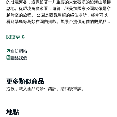
的壯麗河谷，還保留著一片重要的未受破壞的沿海山麓棲
息地。從環境角度來看，遊覽比阿曼加國家公園就像是穿
越時空的旅程。 公園是觀賞鳥類的絕佳場所，經常可以
看到翠鳥等鳥類在園內嬉戲。觀景台提供絕佳的觀景點…
幾個世紀以來，比亞曼加國家公園一直是當地原住民尤因
人的聖地。 2006年5月，根據與新南威爾斯州國家公園
閱讀更多
管理局達成的聯合管理協議，比亞曼加國家公園歸還給了
其傳統守護者。這意味著什麼呢？這意味著，當您遊覽這
造訪網站
座公園時，您來到的是一個由原住民決定土地用途的地
聯絡我們
方。您也來到了原住民的土地，這裡山巒與海洋交匯，這
片土地承載著原住民的文化和傳說。來到這裡，您將體驗
到獨特而難忘的旅程。
Product
更多類似商品
首先映入眼簾的是遠離塵囂的寧靜：比亞曼加國家公園雖
List
Product
抱歉，載入產品時發生錯誤。請稍後重試。
然距離貝加鎮僅20公里，卻擁有原始的自然風光，瀑布
List
飛流、花崗岩巨石林立、桉樹成蔭、溪水潺潺，距離塔斯
曼海也不遠。比阿曼加國家公園不僅擁有比亞曼加山（又
稱蒙布拉山）和由天然泉水滋養的壯麗河谷，還保留著一
地點
片重要的未受破壞的沿海山麓棲息地。從環境角度來看，