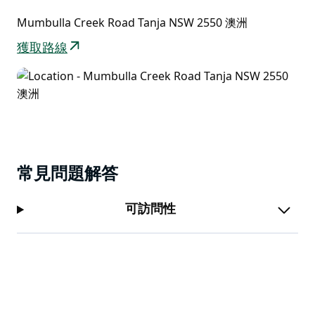
遊覽比阿曼加國家公園就像是穿越時空的旅程。
Mumbulla Creek Road Tanja NSW 2550 澳洲
公園是觀賞鳥類的絕佳場所，經常可以看到翠鳥等鳥類在
獲取路線
園內嬉戲。觀景台提供絕佳的觀景點…
常見問題解答
可訪問性