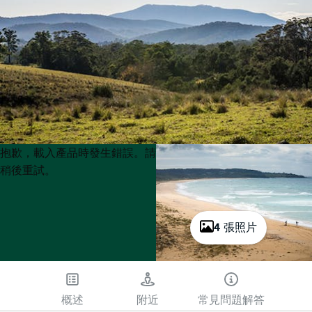
Product
Product
抱歉，載入產品時發生錯誤。請
List
List
稍後重試。
4 張照片
概述
附近
常見問題解答