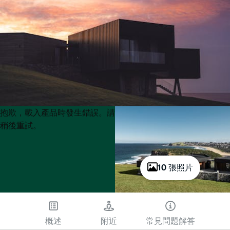
Product
Product
抱歉，載入產品時發生錯誤。請
List
List
稍後重試。
10 張照片
概述
附近
常見問題解答