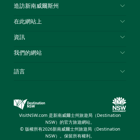
造訪新南威爾斯州
嘰
音
喳
聯絡我們
在此網站上
喳
免責聲明
目的地
資訊
隱私
要做的事情
旅行資訊
Cookie 通知
我們的網站
新南威爾士州公路旅行
列出您的業務
使用條款
Sydney.com
活動
語言
新南威爾士州的商業
新南威爾士州旅遊局（Destination NSW）企業網
住宿
新南威爾士州的教育
站
優惠訊息
新南威爾士州商務活動
新南威爾士州旅遊局（Destination NSW）媒體中
VisitNSW.com 是新南威爾士州旅遊局（Destination
心
NSW）的官方旅遊網站。
繽紛雪梨燈光音樂節
© 版權所有
2026
新南威爾士州旅遊局（Destination
NSW）。保留所有權利。