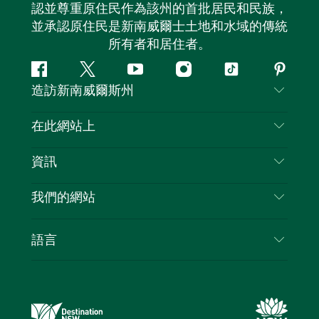
認並尊重原住民作為該州的首批居民和民族，
並承認原住民是新南威爾士土地和水域的傳統
所有者和居住者。
Facebook
嘰
Youtube
Instagram
抖
Pintere
造訪新南威爾斯州
嘰
音
喳
聯絡我們
在此網站上
喳
免責聲明
目的地
資訊
隱私
要做的事情
旅行資訊
Cookie 通知
我們的網站
新南威爾士州公路旅行
列出您的業務
使用條款
Sydney.com
活動
語言
新南威爾士州的商業
新南威爾士州旅遊局（Destination NSW）企業網
住宿
新南威爾士州的教育
站
優惠訊息
新南威爾士州商務活動