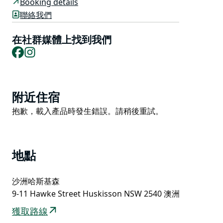
選單範例
Booking details
聯絡我們
開胃菜和小食：可選菜色包括：香脆玉米片配酪梨醬和起
司醬、炸豬皮、雞肉墨西哥薄餅以及龍舌蘭青檸蝦。
在社群媒體上找到我們
主菜：主菜包括：黑豆地瓜捲餅碗、烤魚玉米餅以及配阿
Facebook
Instagram
根廷青醬的牛腩。
甜點：另有三奶蛋糕可供選擇。
飲食提示：部分菜色標有“無麩質 (GF*)”、“可提供無麩質
Product
附近住宿
選項 (GFO*)”或“素食 (VG*)”。
List
Product
抱歉，載入產品時發生錯誤。請稍後重試。
List
地點
沙洲哈斯基森
9-11 Hawke Street Huskisson NSW 2540 澳洲
獲取路線