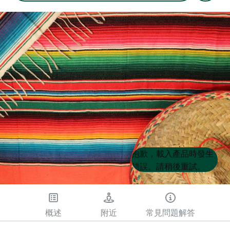
Product
Product
抱歉，載入產品時發生
List
List
錯誤。請稍後重試。
概述
附近
常見問題解答