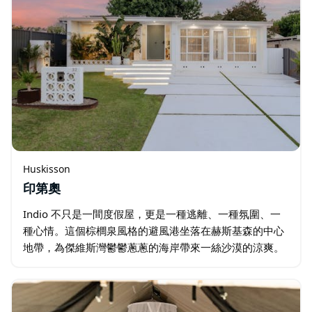
Huskisson
印第奧
Indio 不只是一間度假屋，更是一種逃離、一種氛圍、一
種心情。這個棕櫚泉風格的避風港坐落在赫斯基森的中心
地帶，為傑維斯灣鬱鬱蔥蔥的海岸帶來一絲沙漠的涼爽。
陽光透過超大窗戶翩翩起舞，在別緻的混凝土飾面和不拘
一格的流行色彩上反射。室外…