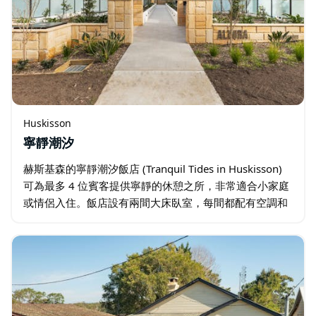
Huskisson
寧靜潮汐
赫斯基森的寧靜潮汐飯店 (Tranquil Tides in Huskisson)
可為最多 4 位賓客提供寧靜的休憩之所，非常適合小家庭
或情侶入住。飯店設有兩間大床臥室，每間都配有空調和
內置衣櫃。主臥室設有附浴缸、淋浴間和衛生間的套間…