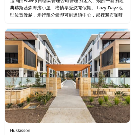
這間由FAM假日物業管理公司管理的迷人、煥然一新的經
典赫斯基森海濱小屋，盡情享受悠閒假期。 Lazy-Dayz地
理位置優越，步行幾分鐘即可到達鎮中心，那裡遍布咖啡
館、餐廳、酒吧和商店，還有屢獲殊榮的啤酒廠、船塢、
庫拉姆本溪和赫斯基森海灘…
Huskisson