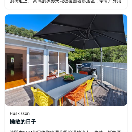
的街道上。 高高的拱形天花板覆蓋著起居區，帶有戶外用
餐和燒烤設施的私人露臺是享受漫長夏日夜晚的理想場
所。 這間寵物友善之家距離赫斯基森海灘僅…
Huskisson
懶散的日子