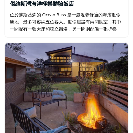
傑維斯灣海洋極樂體驗飯店
位於赫斯基森的 Ocean Bliss 是一處溫馨舒適的海濱度假
勝地，最多可容納五位客人。度假屋設有兩間臥室，其中
一間配有一張大床和獨立衛浴，另一間則配備一張折疊
床。兩間臥室均配有嵌入式衣櫃和中央空調，確保您全年
舒適無憂。…