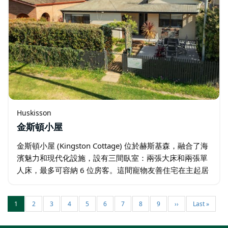
Huskisson
金斯頓小屋
金斯頓小屋 (Kingston Cottage) 位於赫斯基森，融合了海
濱魅力和現代化設施，設有三間臥室：兩張大床和兩張單
人床，最多可容納 6 位房客。這間寵物友善住宅在主起居
區配有空調，在臥室配有吊扇和便攜式風扇以及加熱器…
1
2
3
4
5
6
7
8
9
››
Last »