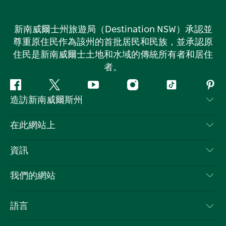
新南威爾士州旅遊局（Destination NSW）承認並
尊重原住民作為該州的首批居民和民族，並承認原
住民是新南威爾士土地和水域的傳統所有者和居住
者。
Facebook
嘰
Youtube
Instagram
抖
Pint
造訪新南威爾斯州
嘰
音
喳
聯絡我們
在此網站上
喳
免責聲明
目的地
資訊
隱私
要做的事情
旅行資訊
Cookie 通知
我們的網站
新南威爾士州公路旅行
列出您的業務
使用條款
Sydney.com
活動
語言
新南威爾士州的商業
新南威爾士州旅遊局（Destination NSW）企業網站
住宿