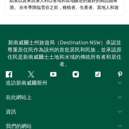
結束以及來自澳大利亞各地和當地釀造的最好的精品蘋果
酒。 在冬季降臨雪谷之前，種植者、生產者、當地人和遊
客在經過數月的耕作、生長、採摘和包裝後，享受來之不
易的休息時間。 這是一個不容錯過的節日…
新南威爾士州旅遊局（Destination NSW）承認並
尊重原住民作為該州的首批居民和民族，並承認原
住民是新南威爾士土地和水域的傳統所有者和居住
者。
Facebook
嘰
Youtube
Instagram
抖
Pint
造訪新南威爾斯州
嘰
音
喳
聯絡我們
在此網站上
喳
免責聲明
目的地
資訊
隱私
要做的事情
旅行資訊
Cookie 通知
我們的網站