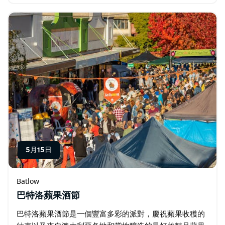
多數活動都是免費的，但有些活動需要透過網站預訂。 秋
季…
5月15日
Batlow
巴特洛蘋果酒節
巴特洛蘋果酒節是一個豐富多彩的派對，慶祝蘋果收穫的