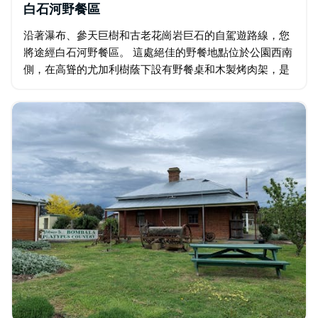
白石河野餐區
沿著瀑布、參天巨樹和古老花崗岩巨石的自駕遊路線，您
將途經白石河野餐區。 這處絕佳的野餐地點位於公園西南
側，在高聳的尤加利樹蔭下設有野餐桌和木製烤肉架，是
您休息放鬆的理想場所。 除了賞心悅目，公園的這一區也
具有重要的意義…