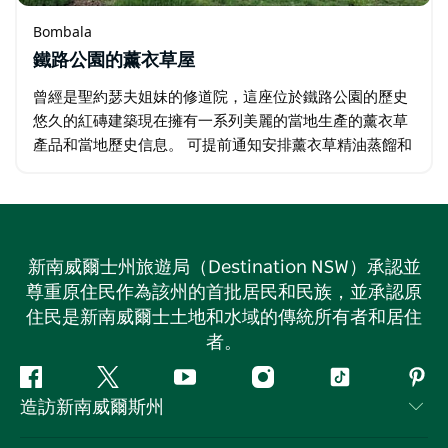
Bombala
鐵路公園的薰衣草屋
曾經是聖約瑟夫姐妹的修道院，這座位於鐵路公園的歷史
悠久的紅磚建築現在擁有一系列美麗的當地生產的薰衣草
產品和當地歷史信息。 可提前通知安排薰衣草精油蒸餾和
講座。 參觀薰衣草屋讓您有機會了解該地區的歷史並體驗
薰衣草的樂趣。 Bombala…
新南威爾士州旅遊局（Destination NSW）承認並
尊重原住民作為該州的首批居民和民族，並承認原
住民是新南威爾士土地和水域的傳統所有者和居住
者。
Facebook
嘰
Youtube
Instagram
抖
Pint
造訪新南威爾斯州
嘰
音
喳