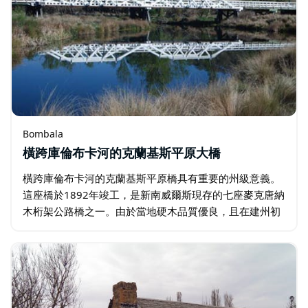
Bombala
橫跨庫倫布卡河的克蘭基斯平原大橋
橫跨庫倫布卡河的克蘭基斯平原橋具有重要的州級意義。
這座橋於1892年竣工，是新南威爾斯現存的七座麥克唐納
木桁架公路橋之一。由於當地硬木品質優良，且在建州初
期鋼鐵資源匱乏，木桁架公路橋在新南威爾斯州得到了廣
泛應用。 若您在邦巴拉地區遊玩…