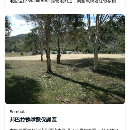
地點位於 Waalimma 露營地附近，周圍環繞著紅色桉樹，
配有火圈、野餐桌以及教育和遊客中心。 東南森林國家公
園的這片偏遠地區…
Bombala
邦巴拉鴨嘴獸保護區