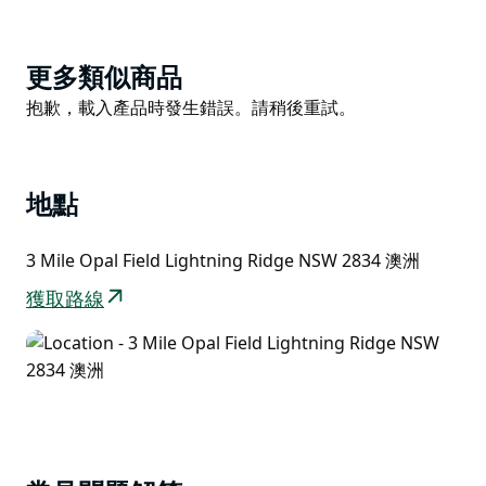
士。叢林室有獅子、老虎、黑猩猩和大象，還有最可愛的
小貓鼬。
光是羅恩的才華就會讓您著迷。羅恩與澳洲所有總理一起
Product
更多類似商品
建造了一堵牆——澳洲自己的拉什莫爾山。有新的大天使
List
Product
抱歉，載入產品時發生錯誤。請稍後重試。
和兩位令人敬畏的佛陀——這樣的例子不勝枚舉。
List
偶爾你會遇到一些特別的東西，這是一個獨特的體驗。
特別圖坦卡門現已完成。黑手錢伯斯擁有閃電嶺唯一的地
地點
下商店。
3 Mile Opal Field Lightning Ridge NSW 2834 澳洲
獲取路線