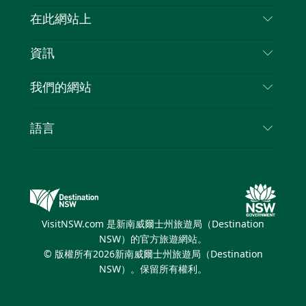
喳
聯絡我們
在此網站上
喳
免責聲明
目的地
資訊
隱私
要做的事情
旅行資訊
Cookie 通知
我們的網站
新南威爾士州公路旅行
列出您的業務
使用條款
Sydney.com
活動
語言
新南威爾士州的商業
新南威爾士州旅遊局（Destination NSW）企業網
住宿
新南威爾士州的教育
站
優惠訊息
新南威爾士州商務活動
新南威爾士州旅遊局（Destination NSW）媒體中
VisitNSW.com 是新南威爾士州旅遊局（Destination
心
NSW）的官方旅遊網站。
繽紛雪梨燈光音樂節
© 版權所有
2026
新南威爾士州旅遊局（Destination
NSW）。保留所有權利。