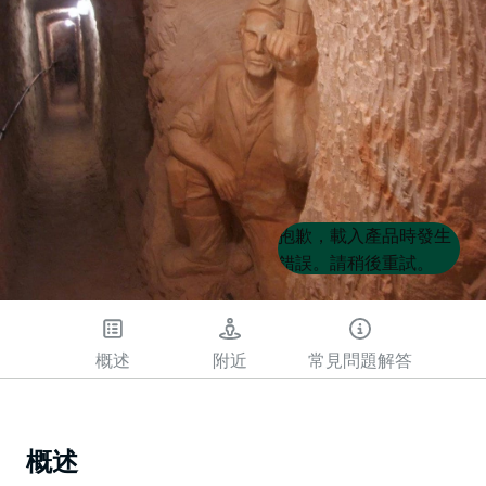
Product
Product
抱歉，載入產品時發生
List
List
錯誤。請稍後重試。
概述
附近
常見問題解答
概述