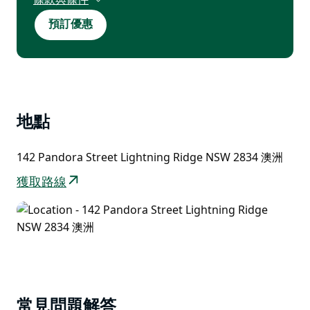
視供應情況而定，適用於指定住宿。入住日期截止
預訂優惠
至2026年8月28日，部分日期不適用。最短入住
天數因住宿而異。此優惠僅限參與活動的公園有
效。僅限新預訂。此優惠不可與其他優惠或折扣同
時使用。預訂需支付總房費的100%作為訂金，訂
金不可退還。
地點
142 Pandora Street Lightning Ridge NSW 2834 澳洲
獲取路線
常見問題解答