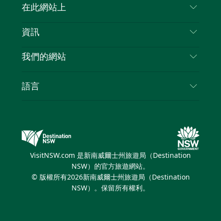
聯絡我們
在此網站上
喳
免責聲明
目的地
資訊
隱私
要做的事情
旅行資訊
Cookie 通知
我們的網站
新南威爾士州公路旅行
列出您的業務
使用條款
Sydney.com
活動
語言
新南威爾士州的商業
新南威爾士州旅遊局（Destination NSW）企業網
住宿
新南威爾士州的教育
站
優惠訊息
新南威爾士州商務活動
新南威爾士州旅遊局（Destination NSW）媒體中
VisitNSW.com 是新南威爾士州旅遊局（Destination
心
NSW）的官方旅遊網站。
繽紛雪梨燈光音樂節
© 版權所有
2026
新南威爾士州旅遊局（Destination
NSW）。保留所有權利。