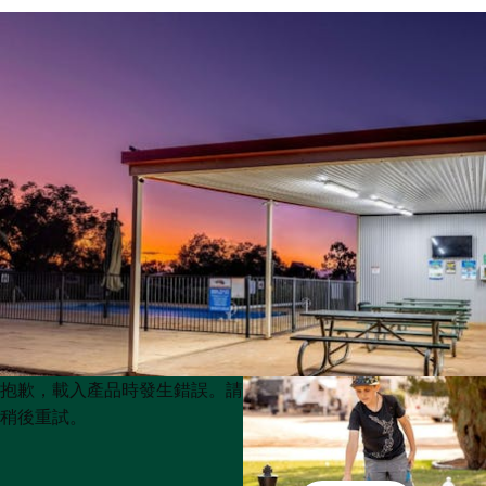
Product
Product
抱歉，載入產品時發生錯誤。請
List
List
稍後重試。