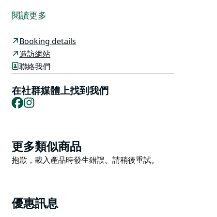
現 BIG4 Opal 度假公園 - 擁有優質的住宿和一流的設
閱讀更多
施。
儘管乍一看，閃電嶺似乎位於荒無人煙的地方，但對於尋
Booking details
求內陸探險的遊客來說，這裡有無數的景點。 BIG4 Opal
造訪網站
度假公園地理位置優越，方便探索這個獨特而歷史悠久的
聯絡我們
小鎮。
在社群媒體上找到我們
Facebook
Instagram
Product
更多類似商品
List
Product
抱歉，載入產品時發生錯誤。請稍後重試。
List
優惠訊息