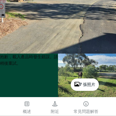
Product
Product
抱歉，載入產品時發生錯誤。請
List
List
稍後重試。
7 張照片
概述
附近
常見問題解答