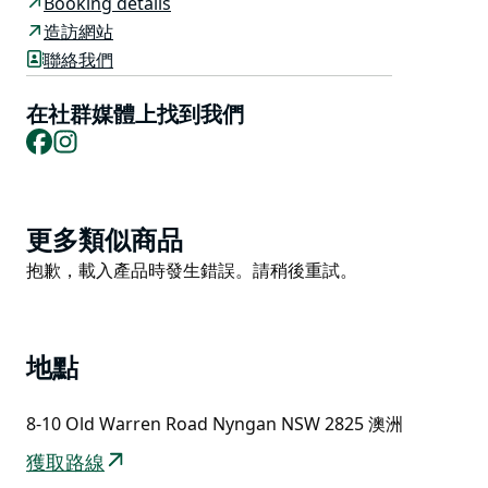
Booking details
造訪網站
當您入住自助式房車區時，您可以選擇使用自己的房車設
聯絡我們
施或付費使用園區設施。飯店也提供投幣式洗衣設施。
這裡有乾淨的設施、燒烤區和休息的草地陰涼處。
在社群媒體上找到我們
Facebook
Instagram
這個寵物友善公園歡迎所有遊客，澳洲露營車、房車和露
營車俱樂部 (CMCA) 會員在所有類型的場地均可享有折
扣。
公園管理員將歡迎您的到來並協助您進行預訂、入住和就
Product
更多類似商品
座。園區內設有新的廢水排放點。
List
Product
抱歉，載入產品時發生錯誤。請稍後重試。
List
地點
8-10 Old Warren Road Nyngan NSW 2825 澳洲
獲取路線