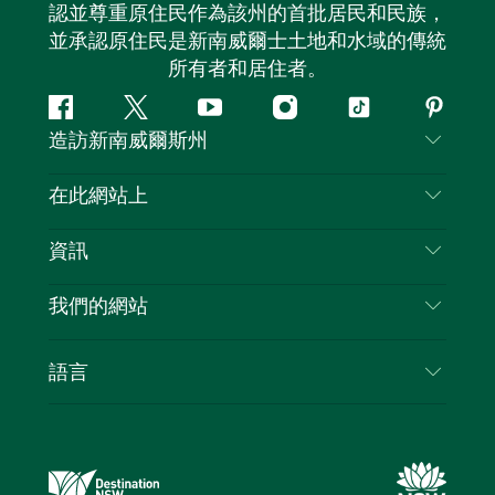
認並尊重原住民作為該州的首批居民和民族，
並承認原住民是新南威爾士土地和水域的傳統
所有者和居住者。
Facebook
嘰
Youtube
Instagram
抖
Pintere
造訪新南威爾斯州
嘰
音
喳
聯絡我們
在此網站上
喳
免責聲明
目的地
資訊
隱私
要做的事情
旅行資訊
Cookie 通知
我們的網站
新南威爾士州公路旅行
列出您的業務
使用條款
Sydney.com
活動
語言
新南威爾士州的商業
新南威爾士州旅遊局（Destination NSW）企業網
住宿
新南威爾士州的教育
站
優惠訊息
新南威爾士州商務活動