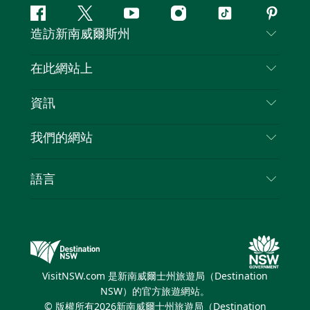
Facebook
嘰
Youtube
Instagram
抖
Pintere
造訪新南威爾斯州
嘰
音
喳
聯絡我們
在此網站上
喳
免責聲明
目的地
資訊
隱私
要做的事情
旅行資訊
Cookie 通知
我們的網站
新南威爾士州公路旅行
列出您的業務
使用條款
Sydney.com
活動
語言
新南威爾士州的商業
新南威爾士州旅遊局（Destination NSW）企業網
住宿
新南威爾士州的教育
站
優惠訊息
新南威爾士州商務活動
新南威爾士州旅遊局（Destination NSW）媒體中
VisitNSW.com 是新南威爾士州旅遊局（Destination
心
NSW）的官方旅遊網站。
繽紛雪梨燈光音樂節
© 版權所有
2026
新南威爾士州旅遊局（Destination