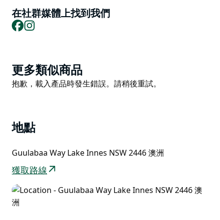
在社群媒體上找到我們
他們與布尼亞土地委員會、新南威爾斯州林業公司、「你
Facebook
Instagram
好無尾熊」雕塑步道和野網探險公園合作，將
「Guulabaa - 無尾熊之地」打造成一個充滿魅力、熱情
好客的場所，供公眾參觀、學習和遊玩。
Product
在位於古拉巴（Guulabaa）無尾熊保護區的無尾熊野生
更多類似商品
List
繁殖遊客中心，您可以從觀景台觀察當地的無尾熊養殖
Product
抱歉，載入產品時發生錯誤。請稍後重試。
場。需要注意的是，無尾熊養殖場遠離公眾視線，因為必
List
須盡可能地靠近野生棲息地。不過，您很可能會發現一些
當地的無尾熊。您還可以沉浸在互動式的科普考拉體驗
地點
中，了解麥誇裡港考拉醫院拯救無尾熊的使命和野生無尾
熊繁殖項目，在新建的無尾熊診所觀看無尾熊護理，並觀
Guulabaa Way Lake Innes NSW 2446 澳洲
看他們準備無尾熊食物的過程並學習。
獲取路線