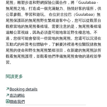
尾熊」雕塑步道和野網探險公園合作，將「Guulabaa -
無尾熊之地」打造成一個充滿魅力、熱情好客的場所，供
公眾參觀、學習和遊玩。 在位於古拉巴（Guulabaa）無
尾熊保護區的無尾熊野生繁殖遊客中心，您可以從觀景台
觀察當地的無尾熊養殖場。需要注意的是，無尾熊養殖場
遠離公眾視線，因為必須盡可能地靠近野生棲息地。不
過，您很可能會發現一些當地的無尾熊。您還可以沉浸在
互動式的科普考拉體驗中，了解麥誇裡港考拉醫院拯救無
尾熊的使命和野生無尾熊繁殖項目，在新建的無尾熊診所
觀看無尾熊護理，並觀看他們準備無尾熊食物的過程並學
習。
麥誇裡港考拉醫院位於洛德街的院區因重建計畫而暫時關
閉，預計2026年重新開放。
閱讀更多
黑色夏季叢林大火過後，麥誇裡港無尾熊醫院收到了慷慨
的捐贈，這幫助他們實現了在考瓦拉州立森林（就在麥誇
Booking details
裡港高速公路交匯處附近）建立野生無尾熊繁殖計劃和遊
造訪網站
客中心的目標。該中心被命名為“Guulabaa”，意為“無尾
聯絡我們
熊之地”（加唐語）。