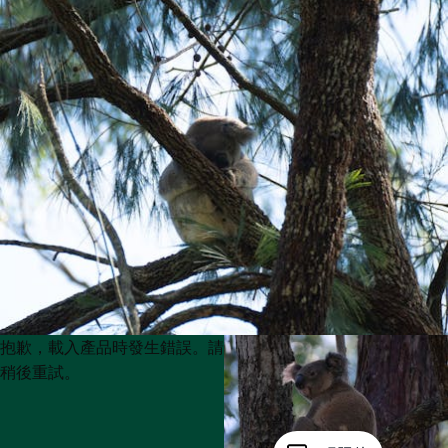
Product
Product
抱歉，載入產品時發生錯誤。請
List
List
稍後重試。