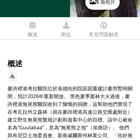
5 張照片
概述
附近
常見問題解答
概述
麥誇裡港考拉醫院位於洛德街的院區因重建計畫而暫時關
閉，預計2026年重新開放。 黑色夏季叢林大火過後，麥
誇裡港無尾熊醫院收到了慷慨的捐贈，這幫助他們實現了
在考瓦拉州立森林（就在麥誇裡港高速公路交匯處附近）
建立野生無尾熊繁殖計劃和遊客中心的目標。該中心被命
名為“Guulabaa”，意為“無尾熊之地”（加唐語）。 他們
與布尼亞土地委員會、新南威爾斯州林業公司、「你好無