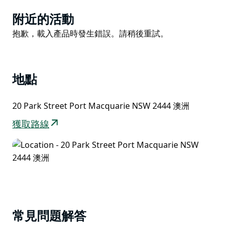
或只是在泳池裡喝杯雞尾酒放鬆一下，把皮膚曬成古銅
Product
附近的活動
色。與他們有趣而友好的團隊一起體驗沿海熱情好客，他
List
Product
抱歉，載入產品時發生錯誤。請稍後重試。
們將確保您的住宿就像天堂一樣。
List
客人可以享受最高水準的服務和設施，包括 24 小時前
台、經過翻新的沿海度假村客房和套房（配有免費無限制
Wifi）以及供所有客人使用的街邊停車位。
地點
20 Park Street Port Macquarie NSW 2444 澳洲
獲取路線
常見問題解答