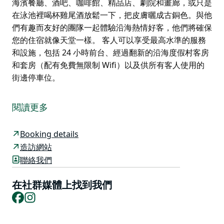
海濱餐廳、酒吧、咖啡館、精品店、劇院和畫廊，或只是
在泳池裡喝杯雞尾酒放鬆一下，把皮膚曬成古銅色。與他
們有趣而友好的團隊一起體驗沿海熱情好客，他們將確保
您的住宿就像天堂一樣。 客人可以享受最高水準的服務
和設施，包括 24 小時前台、經過翻新的沿海度假村客房
和套房（配有免費無限制 Wifi）以及供所有客人使用的
街邊停車位。
這個令人驚嘆的度假村最近經過耗資 1500 萬美元的翻新
工程，展現出時尚而現代的設計，靈感來自麥覺理港帆船
閱讀更多
酒店 (Sails Port Macquarie) 令人驚嘆的海濱位置。他們
為客人提供了休息、放鬆和恢復活力的機會，提供所有海
Booking details
岸生活必需品，包括帶私人小屋和小屋酒吧的度假村風格
造訪網站
游泳池、娛樂露台、溫水水療中心、全套網球場、私人碼
聯絡我們
頭、槳板和獨木舟租賃、海濱餐廳和酒吧、客房服務、帶
私人婚禮教堂的海濱涼亭、園景花園和花園酒吧。
在社群媒體上找到我們
位於美麗的麥誇裡港碼頭，距離機場僅 5 分鐘路程，步
Facebook
Instagram
行 10 分鐘即可抵達充滿活力的中央商務區。您可以選擇
附近的海濱餐廳、酒吧、咖啡館、精品店、劇院和畫廊，