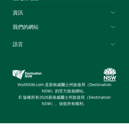
免責聲明
目的地
資訊
隱私
要做的事情
旅行資訊
Cookie 通知
我們的網站
新南威爾士州公路旅行
列出您的業務
使用條款
Sydney.com
活動
語言
新南威爾士州的商業
新南威爾士州旅遊局（Destination NSW）企業網
住宿
新南威爾士州的教育
站
優惠訊息
新南威爾士州商務活動
新南威爾士州旅遊局（Destination NSW）媒體中
VisitNSW.com 是新南威爾士州旅遊局（Destination
心
NSW）的官方旅遊網站。
繽紛雪梨燈光音樂節
© 版權所有
2026
新南威爾士州旅遊局（Destination
NSW）。保留所有權利。