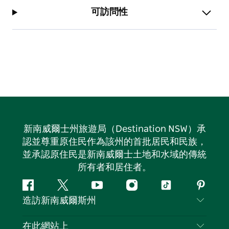
可訪問性
新南威爾士州旅遊局（Destination NSW）承
認並尊重原住民作為該州的首批居民和民族，
並承認原住民是新南威爾士土地和水域的傳統
所有者和居住者。
Facebook
嘰
Youtube
Instagram
抖
Pintere
造訪新南威爾斯州
嘰
音
喳
聯絡我們
在此網站上
喳