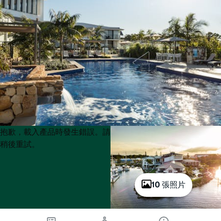
Product
Product
抱歉，載入產品時發生錯誤。請
List
List
稍後重試。
10 張照片