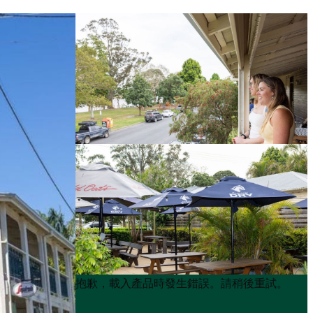
Product
Product
抱歉，載入產品時發生錯誤。請稍後重試。
List
List