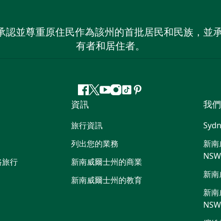
 NSW）承認並尊重原住民作為該州的首批居民和民族
有者和居住者。
Facebook
嘰
Youtube
Instagram
抖
Pinterest
資訊
我們
嘰
音
喳
旅行資訊
Sydn
喳
列出您的業務
新南威
NS
路旅行
新南威爾士州的商業
新南
新南威爾士州的教育
新南威
NS