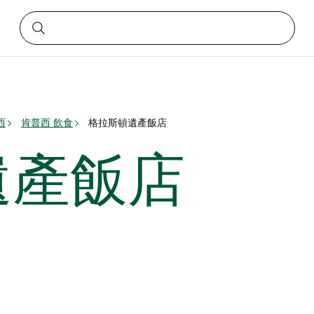
西
肯普西 飲食
格拉斯頓遺產飯店
遺產飯店