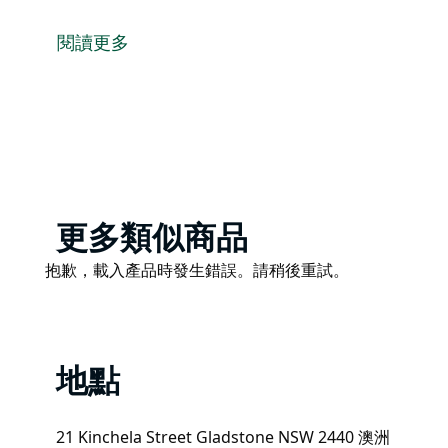
格拉德斯通遺產酒店位於市中心。
飯店坐擁麥克利河美景，是您放鬆身心、享用飲品或美
閱讀更多
格拉斯頓遺產酒店擁有周日現場音樂表演、每日特價菜
每個人的完美之選。
Product
更多類似商品
List
Product
抱歉，載入產品時發生錯誤。請稍後重試。
List
地點
21 Kinchela Street Gladstone NSW 2440 澳洲