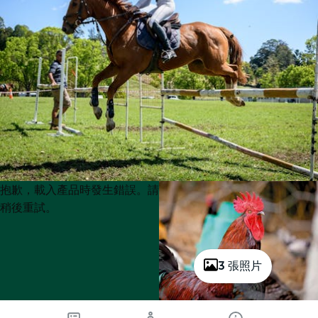
Product
Product
抱歉，載入產品時發生錯誤。請
List
List
稍後重試。
3 張照片