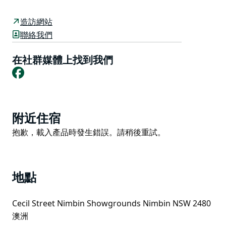
牛、家禽、犬類比賽、藝術、手工藝品、水果、蔬菜和園
藝。
造訪網站
屆時將有豐富多彩的兒童活動，包括豚鼠寵物秀、兒童寵
聯絡我們
物秀、新手鞭技表演以及由“野生動物雙胞胎”帶來的爬行
動物表演。
在社群媒體上找到我們
Facebook
歡迎參加傑克凱文紀念才藝大賽。朗誦詩歌！演唱歌曲！
演奏樂曲！翩翩起舞！盡情享受樂趣吧！
更多詳情即將公佈。
Product
附近住宿
List
Product
抱歉，載入產品時發生錯誤。請稍後重試。
List
地點
Cecil Street Nimbin Showgrounds Nimbin NSW 2480
澳洲