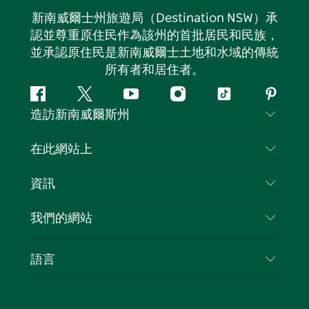
新南威爾士州旅遊局（Destination NSW）承
認並尊重原住民作為該州的首批居民和民族，
並承認原住民是新南威爾士土地和水域的傳統
所有者和居住者。
Facebook
嘰
Youtube
Instagram
抖
Pintere
造訪新南威爾斯州
嘰
音
喳
聯絡我們
在此網站上
喳
免責聲明
目的地
資訊
隱私
要做的事情
旅行資訊
Cookie 通知
我們的網站
新南威爾士州公路旅行
列出您的業務
使用條款
Sydney.com
活動
語言
新南威爾士州的商業
新南威爾士州旅遊局（Destination NSW）企業網
住宿
新南威爾士州的教育
站
優惠訊息